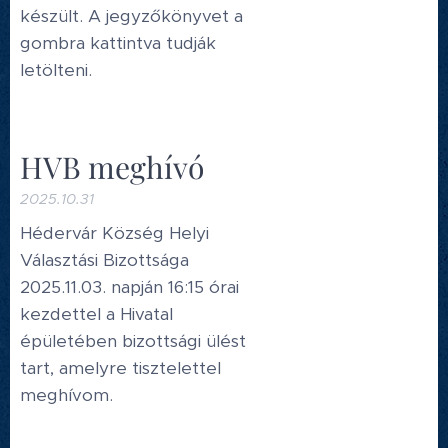
készült. A jegyzőkönyvet a
gombra kattintva tudják
letölteni.
HVB meghívó
2025.10.31
Hédervár Község Helyi
Választási Bizottsága
2025.11.03. napján 16:15 órai
kezdettel a Hivatal
épületében bizottsági ülést
tart, amelyre tisztelettel
meghívom.