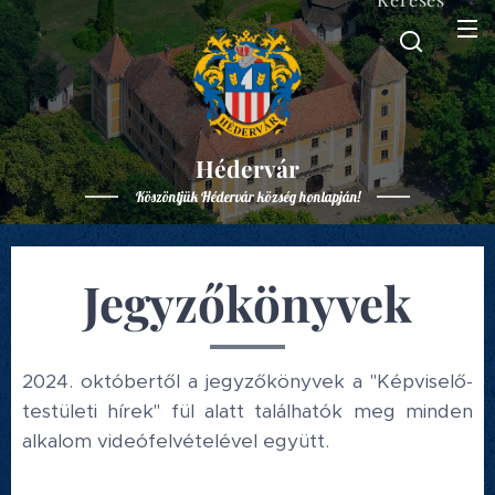
Hédervár
Köszöntjük Hédervár község honlapján!
Jegyzőkönyvek
2024. októbertől a jegyzőkönyvek a "Képviselő-
testületi hírek" fül alatt találhatók meg minden
alkalom videófelvételével együtt.