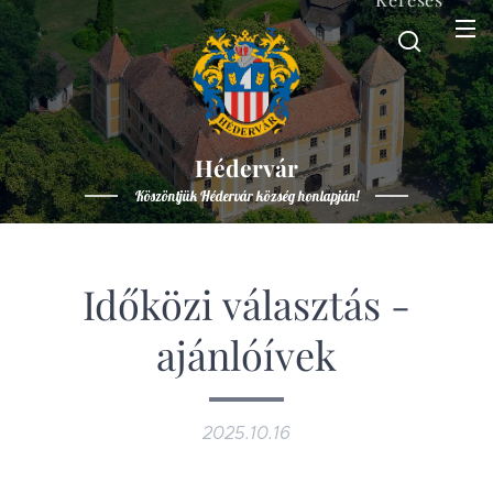
Hédervár
Köszöntjük Hédervár község honlapján!
Időközi választás -
ajánlóívek
2025.10.16