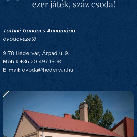
ezer játék, száz csoda!
Tóthné Göndöcs Annamária
óvodavezető
9178 Hédervár, Árpád u. 9.
Mobil:
+36 20 497 1508
E-mail:
ovoda@hedervar.hu