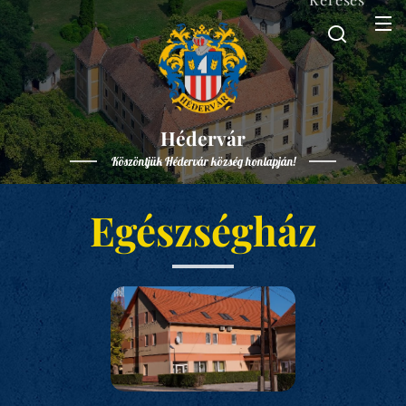
Hédervár
Köszöntjük Hédervár község honlapján!
Egészségház