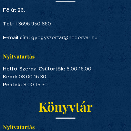
Fő út 26.
Tel.:
+3696 950 860
E-mail cím:
gyogyszertar@hedervar.hu
Nyitvatartás
Hétfő-Szerda-Csütörtök:
8.00-16.00
Kedd:
08.00-16.30
Péntek:
8.00-15.30
Könyvtár
Nyitvatartás