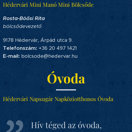
Hédervári Mini Manó Mini Bölcsőde
Rosta-Böősi Rita
bölcsődevezető
9178 Hédervár, Árpád utca 9.
Telefonszám:
+36 20 497 1421
E-mail:
bolcsode@hedervar.hu
Óvoda
Hédervári Napsugár Napköziotthonos Óvoda
Hív téged az óvoda,