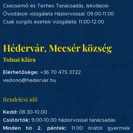
Csecsemő és Terhes Tanácsadás, Iskolások-
Óvodások vizsgálata Háziorvossal: 09.00-11.00
Csak sürgős esetek vizsgálata: 11.00-12.00
Hédervár, Mecsér község
Tolnai Klára
Elérhetősége:
+36 70 475 3722
vedono@hedervar.hu
Rendelési idő
Kedd:
08.30-10.00
Csütörtök:
9.00-10.00 háziorvossal tanácsadás
Minden hó 2. péntek:
11.00 órától gyermek