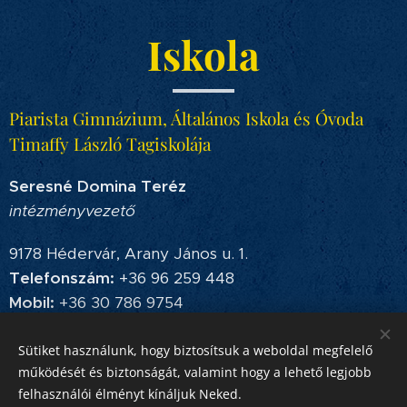
Iskola
Piarista Gimnázium, Általános Iskola és Óvoda
Timaffy László Tagiskolája
Seresné Domina Teréz
intézményvezető
9178 Hédervár, Arany János u. 1.
Telefonszám:
+36 96 259 448
Mobil:
+36 30 786 9754
E-mail:
timaffytagiskola@movar.piarista.hu
Sütiket használunk, hogy biztosítsuk a weboldal megfelelő
működését és biztonságát, valamint hogy a lehető legjobb
felhasználói élményt kínáljuk Neked.