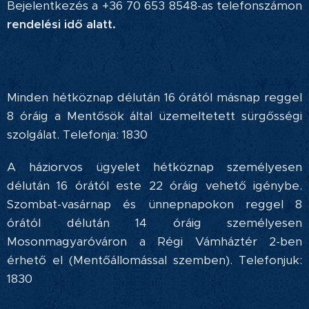
Bejelentkezés a +36 70 653 8548-as telefonszámon
rendelési idő alatt.
Minden hétköznap délután 16 órától másnap reggel
8 óráig a Mentősök által üzemeltetett sürgősségi
szolgálat. Telefonja: 1830
A háziorvos ügyelet hétköznap személyesen
délután 16 órától este 22 óráig vehető igénybe.
Szombat-vasárnap és ünnepnapokon reggel 8
órától délután 14 óráig személyesen
Mosonmagyaróváron a Régi Vámháztér 2-ben
érhető el (Mentőállomással szemben). Telefonjuk:
1830