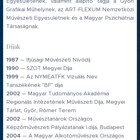
Egyesületének, valamint alapító tagja a Győri
Grafikai Műhelynek, az ART-FLEXUM Nemzetközi
Művészeti Egyesületnek és a Magyar Pszichiátriai
Társaságnak.
Díjak
1987
— Ifjúsági Művészeti Nívódíj
1990
— SZOT Megyei Díja
1999
— Az NYMEATFK Vizuális Nev.
Tanszékének "BF" dija
2002
— Magyar Tudományos Akadémia
Regionális Intézetének Művészeti Díja, Megyei
Tárlat, Győr, Rómer Terem
2002
— Művésztanárok Országos
Képzőművészeti Pályázatának I.díja, Budapest
2004
— A Magyar Alkotóművészek Országos