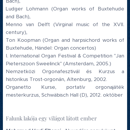
Bach),
Ludger Lohmann (Organ works of Buxtehude
and Bach),
Menno van Delft (Virginal music of the XVII.
century),
Ton Koopman (Organ and harpsichord works of
Buxtehude, Händel: Organ concertos)
I. International Organ Festival & Competition "Jan
Pieterszoon Sweelinck" (Amsterdam, 2005.)
Nemzetközi Orgonafesztivál és Kurzus a
historikus Trost-orgonán, Altenburg, 2002.
Organetto Kurse, portatív orgonajáték
mesterkurzus, Schwäbisch Hall (D), 2012. október
Falunk lakója egy világot látott ember