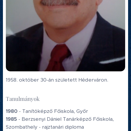
1958. október 30-án született Héderváron.
Tanulmányok
1980
- Tanítóképző Főiskola, Győr
1985
- Berzsenyi Dániel Tanárképző Főiskola,
Szombathely - rajztanári diploma