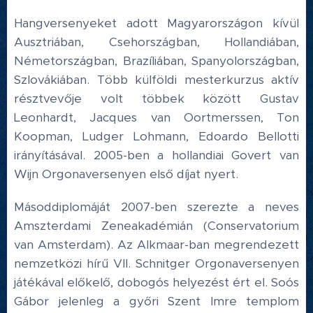
Hangversenyeket adott Magyarországon kívül
Ausztriában, Csehországban, Hollandiában,
Németországban, Brazíliában, Spanyolországban,
Szlovákiában. Több külföldi mesterkurzus aktív
résztvevője volt többek között Gustav
Leonhardt, Jacques van Oortmerssen, Ton
Koopman, Ludger Lohmann, Edoardo Bellotti
irányításával. 2005-ben a hollandiai Govert van
Wijn Orgonaversenyen első díjat nyert.
Másoddiplomáját 2007-ben szerezte a neves
Amszterdami Zeneakadémián (Conservatorium
van Amsterdam). Az Alkmaar-ban megrendezett
nemzetközi hírű VII. Schnitger Orgonaversenyen
játékával előkelő, dobogós helyezést ért el. Soós
Gábor jelenleg a győri Szent Imre templom