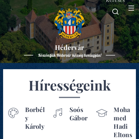
Hédervár
Köszöntjük Hédervár község honlapján!
Hírességeink
Borbél
Soós
Moha
y
Gábor
med
Károly
Hadi
Eltons