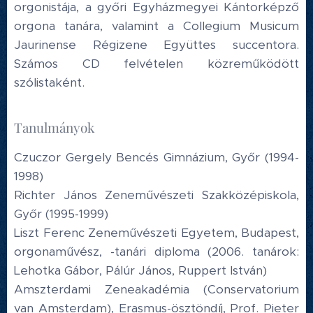
orgonistája, a győri Egyházmegyei Kántorképző
orgona tanára, valamint a Collegium Musicum
Jaurinense Régizene Együttes succentora.
Számos CD felvételen közreműködött
szólistaként.
Tanulmányok
Czuczor Gergely Bencés Gimnázium, Győr (1994-
1998)
Richter János Zeneművészeti Szakközépiskola,
Győr (1995-1999)
Liszt Ferenc Zeneművészeti Egyetem, Budapest,
orgonaművész, -tanári diploma (2006. tanárok:
Lehotka Gábor, Pálúr János, Ruppert István)
Amszterdami Zeneakadémia (Conservatorium
van Amsterdam), Erasmus-ösztöndíj, Prof. Pieter