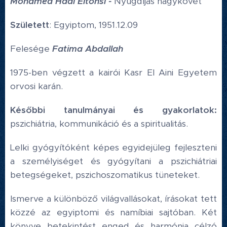
Mohamed Hadi Eltonsi -
Nyugdíjas nagykövet
Született
: Egyiptom, 1951.12.09
Felesége
Fatima Abdallah
1975-ben végzett a kairói Kasr El Aini Egyetem
orvosi karán.
Későbbi tanulmányai és gyakorlatok:
pszichiátria, kommunikáció és a spiritualitás.
Lelki gyógyítóként képes egyidejüleg fejleszteni
a személyiséget és gyógyítani a pszichiátriai
betegségeket, pszichoszomatikus tüneteket.
Ismerve a különböző világvallásokat, írásokat tett
közzé az egyiptomi és namíbiai sajtóban. Két
könyve betekintést enged és harmónia célzó