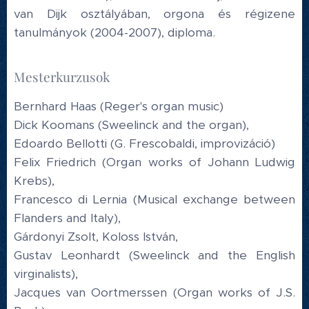
van Dijk osztályában, orgona és régizene
tanulmányok (2004-2007), diploma.
Mesterkurzusok
Bernhard Haas (Reger's organ music)
Dick Koomans (Sweelinck and the organ),
Edoardo Bellotti (G. Frescobaldi, improvizáció)
Felix Friedrich (Organ works of Johann Ludwig
Krebs),
Francesco di Lernia (Musical exchange between
Flanders and Italy),
Gárdonyi Zsolt, Koloss István,
Gustav Leonhardt (Sweelinck and the English
virginalists),
Jacques van Oortmerssen (Organ works of J.S.