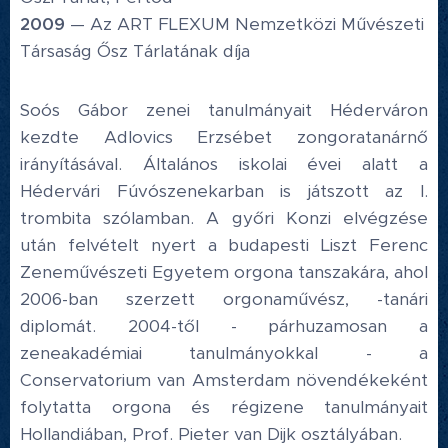
2009
— Az ART FLEXUM Nemzetközi Művészeti
Társaság Ősz Tárlatának díja
Soós Gábor zenei tanulmányait Héderváron
kezdte Adlovics Erzsébet zongoratanárnő
irányításával. Általános iskolai évei alatt a
Hédervári Fúvószenekarban is játszott az I.
trombita szólamban. A győri Konzi elvégzése
után felvételt nyert a budapesti Liszt Ferenc
Zeneművészeti Egyetem orgona tanszakára, ahol
2006-ban szerzett orgonaművész, -tanári
diplomát. 2004-től - párhuzamosan a
zeneakadémiai tanulmányokkal - a
Conservatorium van Amsterdam növendékeként
folytatta orgona és régizene tanulmányait
Hollandiában, Prof. Pieter van Dijk osztályában.