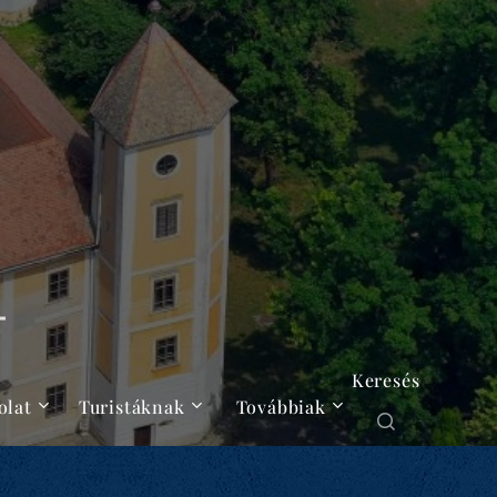
Keresés
olat
Turistáknak
Továbbiak