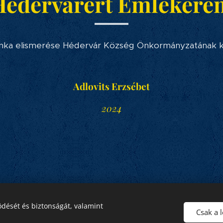
Hédervárért Emlékére
nka elismerése Hédervár Község Önkormányzatának ké
Adlovits Erzsébet
2024
a
dését és biztonságát, valamint
Csak a 