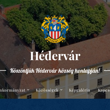
Hédervár
Köszöntjük Hédervár község honlapján!
nkormányzat
Közösségek
Képgaléria
Kapcs