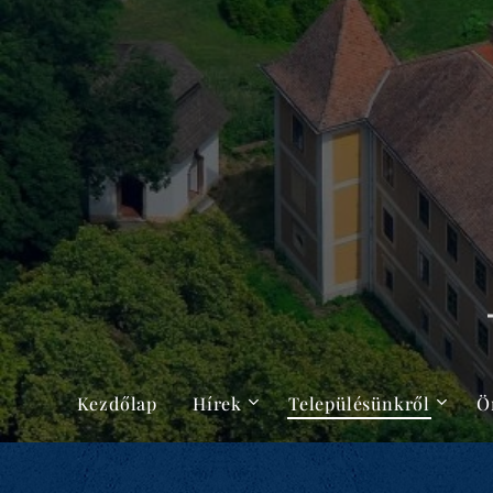
Kezdőlap
Hírek
Településünkről
Ö