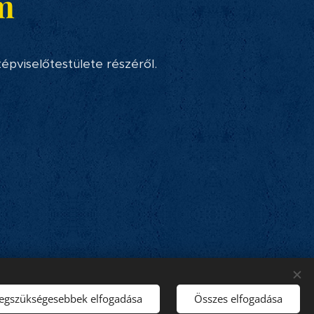
m
pviselőtestülete részéről.
Domain:
SZIGETKÖZ.NET Kft.
Sütik
legszükségesebbek elfogadása
Összes elfogadása