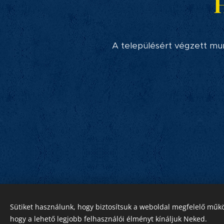
A településért végzett mu
Honlap tulajdonos:
Hédervár Község Önkormányzat
Sütiket használunk, hogy biztosítsuk a weboldal megfelelő műkö
Adatvédelmi tájékoztató
hogy a lehető legjobb felhasználói élményt kínáljuk Neked.
Készítő:
Mészáros Bott Boglárka