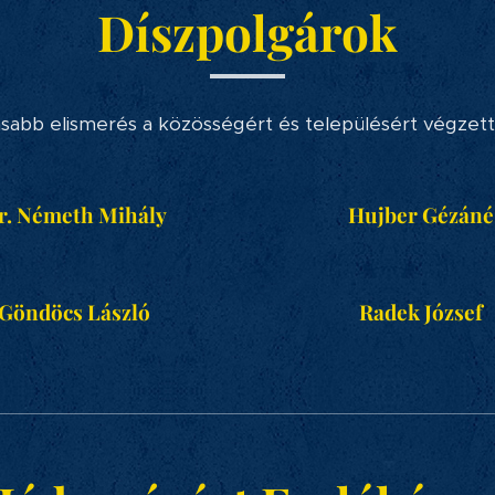
Díszpolgárok
abb elismerés a közösségért és településért végzet
r. Németh Mihály
Hujber Gézáné
Göndöcs László
Radek József