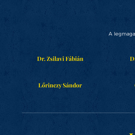
A legmagas
Dr. Zsilavi Fábián
D
Lőrinczy Sándor