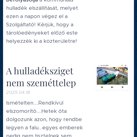
hulladék elszállítását, melyet
ezen a napon végez el a
Szolgáltató! Kérjük, hogy a
tárolóedényeket előző este
helyezzék ki a közterületre!
A hulladéksziget
nem szeméttelep
2025.04.18
Ismételten....Rendkívül
elszomorító....Hetek óta
dolgozunk azon, hogy rendbe
legyen a falu...egyes emberek
pedig nem tisztelnek sem