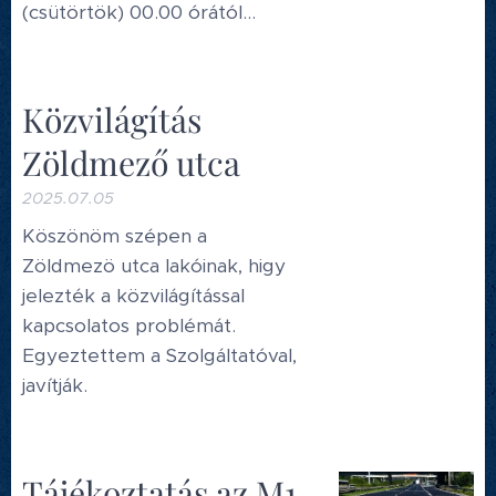
(csütörtök) 00.00 órától...
Közvilágítás
Zöldmező utca
2025.07.05
Köszönöm szépen a
Zöldmezö utca lakóinak, higy
jelezték a közvilágítással
kapcsolatos problémát.
Egyeztettem a Szolgáltatóval,
javítják.
Tájékoztatás az M1