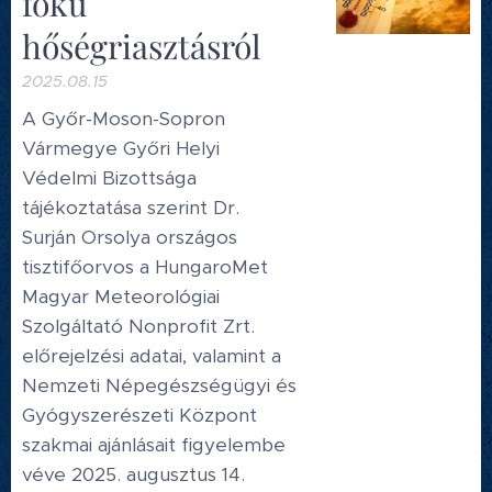
fokú
hőségriasztásról
2025.08.15
A Győr-Moson-Sopron
Vármegye Győri Helyi
Védelmi Bizottsága
tájékoztatása szerint Dr.
Surján Orsolya országos
tisztifőorvos a HungaroMet
Magyar Meteorológiai
Szolgáltató Nonprofit Zrt.
előrejelzési adatai, valamint a
Nemzeti Népegészségügyi és
Gyógyszerészeti Központ
szakmai ajánlásait figyelembe
véve 2025. augusztus 14.