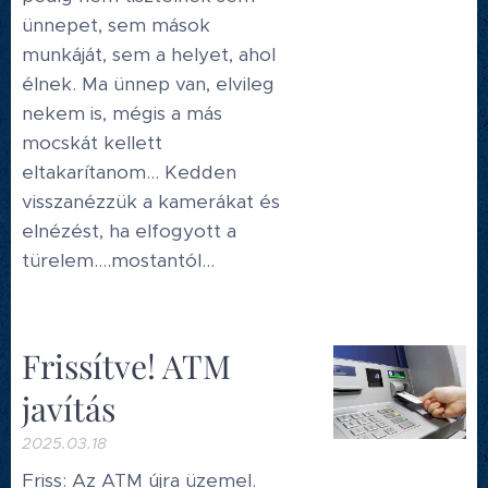
ünnepet, sem mások
munkáját, sem a helyet, ahol
élnek. Ma ünnep van, elvileg
nekem is, mégis a más
mocskát kellett
eltakarítanom... Kedden
visszanézzük a kamerákat és
elnézést, ha elfogyott a
türelem....mostantól...
Frissítve! ATM
javítás
2025.03.18
Friss: Az ATM újra üzemel.