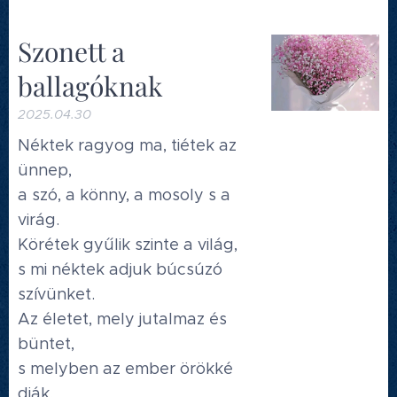
Szonett a
ballagóknak
2025.04.30
Néktek ragyog ma, tiétek az
ünnep,
a szó, a könny, a mosoly s a
virág.
Körétek gyűlik szinte a világ,
s mi néktek adjuk búcsúzó
szívünket.
Az életet, mely jutalmaz és
büntet,
s melyben az ember örökké
diák,