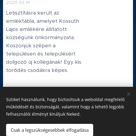
2025.03.14
Letisztításra került az
emléktábla, amelyet Kossuth
Lajos emlékére állítatott
községünk önkormányzata.
Köszönjük szépen a
településen és településért
dolgozó új kollégának! Egy kis
törődés csodákra képes.
Korábbi bejegyzés
Sütiket használunk, hogy biztosítsuk a weboldal megfelelő
működését és biztonságát, valamint hogy a lehető legjobb
felhasználói élményt kínáljuk Neked.
Honlap tulajdonos:
Hédervár Község Önkormányzata
Csak a legszükségesebbek elfogadása
Adatvédelmi tájékoztató