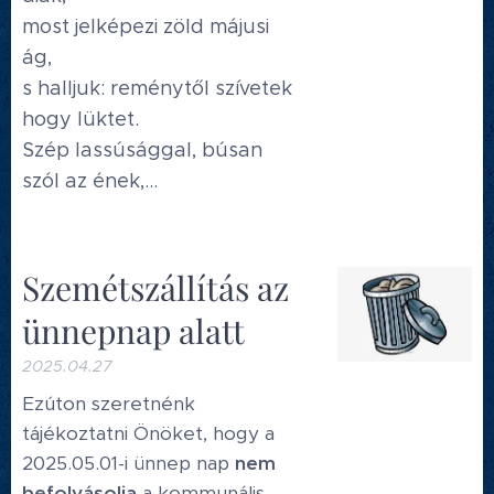
most jelképezi zöld májusi
ág,
s halljuk: reménytől szívetek
hogy lüktet.
Szép lassúsággal, búsan
szól az ének,...
Szemétszállítás az
ünnepnap alatt
2025.04.27
Ezúton szeretnénk
tájékoztatni Önöket, hogy a
2025.05.01-i ünnep nap
nem
befolyásolja
a kommunális