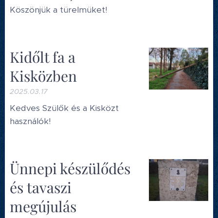
Köszönjük a türelmüket!
Kidőlt fa a
Kisközben
2025.03.17
Kedves Szülők és a Kisközt
használók!
Ünnepi készülődés
és tavaszi
megújulás