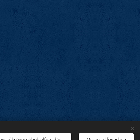
Domain:
SZIGETKÖZ.NET Kft.
Sütik
legszükségesebbek elfogadása
Összes elfogadása