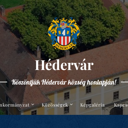
Hédervár
Köszöntjük Hédervár község honlapján!
nkormányzat
Közösségek
Képgaléria
Kapcs