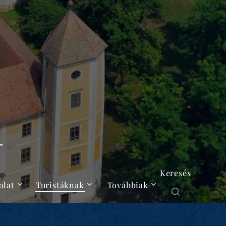
Keresés
olat
Turistáknak
Továbbiak