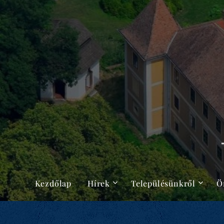
Kezdőlap
Hírek
Településünkről
Ö