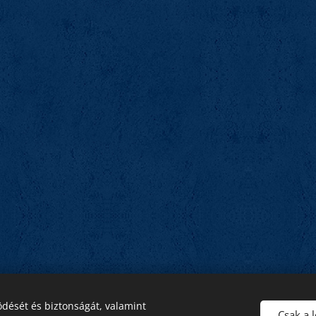
a
dését és biztonságát, valamint
Csak a 