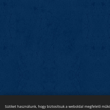
Honlap tulajdonos:
Hédervár Község Önkormányzat
Sütiket használunk, hogy biztosítsuk a weboldal megfelelő műkö
Adatvédelmi tájékoztató