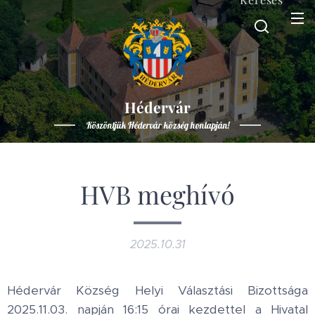
Hédervár
Köszöntjük Hédervár község honlapján!
HVB meghívó
2025.10.31
Hédervár Község Helyi Választási Bizottsága
2025.11.03. napján 16:15 órai kezdettel a Hivatal