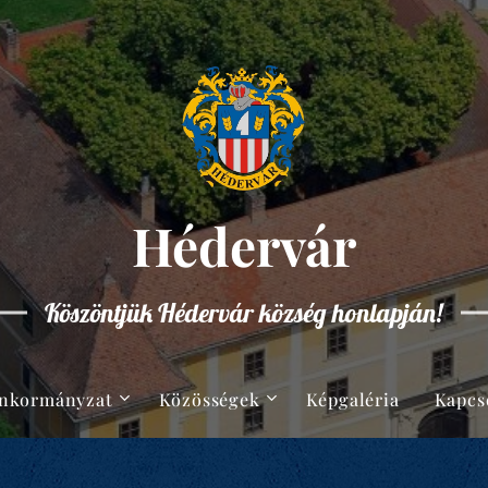
Hédervár
Köszöntjük Hédervár község honlapján!
nkormányzat
Közösségek
Képgaléria
Kapcs