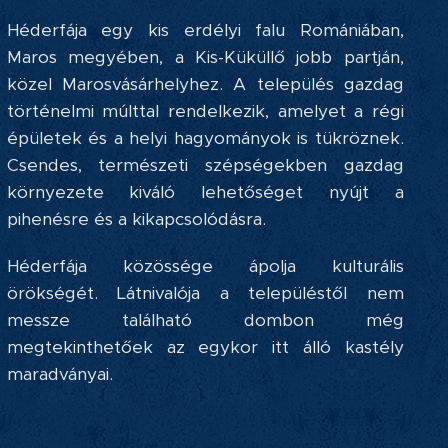
Héderfája egy kis erdélyi falu Romániában,
Maros megyében, a Kis-Küküllő jobb partján,
közel Marosvásárhelyhez. A település gazdag
történelmi múlttal rendelkezik, amelyet a régi
épületek és a helyi hagyományok is tükröznek.
Csendes, természeti szépségekben gazdag
környezete kiváló lehetőséget nyújt a
pihenésre és a kikapcsolódásra.
Héderfája közössége ápolja kulturális
örökségét. Látnivalója a településtől nem
messze található dombon még
megtekinthetőek az egykor itt álló kastély
maradványai.