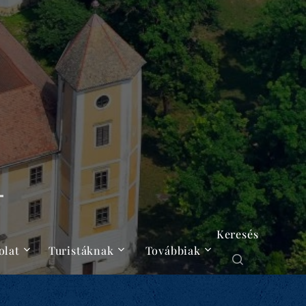
Keresés
olat
Turistáknak
Továbbiak