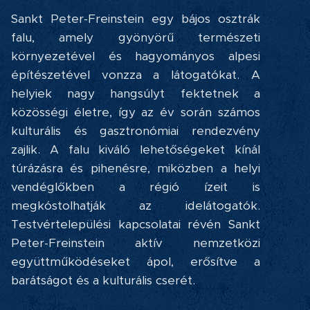
Sankt Peter-Freinstein egy bájos osztrák
falu, amely gyönyörű természeti
környezetével és hagyományos alpesi
építészetével vonzza a látogatókat. A
helyiek nagy hangsúlyt fektetnek a
közösségi életre, így az év során számos
kulturális és gasztronómiai rendezvény
zajlik. A falu kiváló lehetőségeket kínál
túrázásra és pihenésre, miközben a helyi
vendéglőkben a régió ízeit is
megkóstolhatják az idelátogatók.
Testvértelepülési kapcsolatai révén Sankt
Peter-Freinstein aktív nemzetközi
együttműködéseket ápol, erősítve a
barátságot és a kulturális cserét.