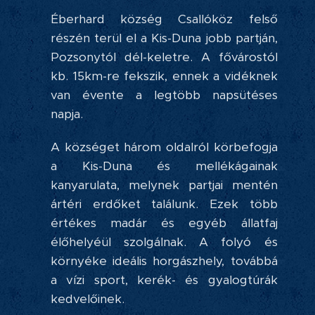
Éberhard község Csallóköz felső
részén terül el a Kis-Duna jobb partján,
Pozsonytól dél-keletre. A fővárostól
kb. 15km-re fekszik, ennek a vidéknek
van évente a legtöbb napsütéses
napja.
A községet három oldalról körbefogja
a Kis-Duna és mellékágainak
kanyarulata, melynek partjai mentén
ártéri erdőket találunk. Ezek több
értékes madár és egyéb állatfaj
élőhelyéül szolgálnak. A folyó és
környéke ideális horgászhely, továbbá
a vízi sport, kerék- és gyalogtúrák
kedvelőinek.