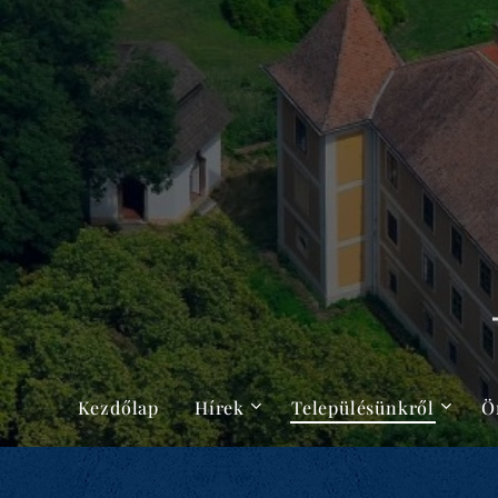
Kezdőlap
Hírek
Településünkről
Ö