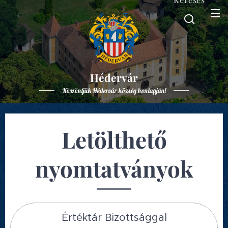
Hédervár
Köszöntjük Hédervár község honlapján!
Letölthető
nyomtatványok
Értéktár Bizottsággal