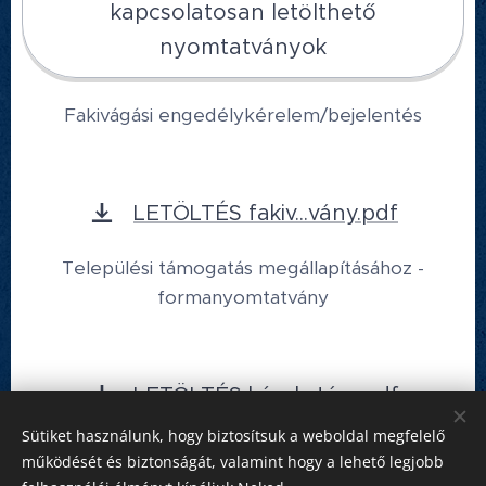
kapcsolatosan letölthető
nyomtatványok
Fakivágási engedélykérelem/bejelentés
LETÖLTÉS fakiv...vány.pdf
Települési támogatás megállapításához -
formanyomtatvány
LETÖLTÉS kérel....tám.pdf
Sütiket használunk, hogy biztosítsuk a weboldal megfelelő
működését és biztonságát, valamint hogy a lehető legjobb