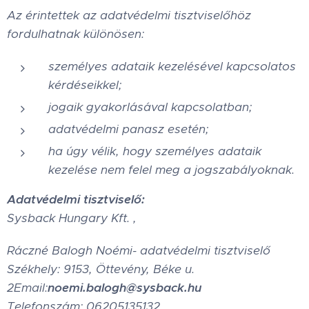
Az érintettek az adatvédelmi tisztviselőhöz
fordulhatnak különösen:
személyes adataik kezelésével kapcsolatos
kérdéseikkel;
jogaik gyakorlásával kapcsolatban;
adatvédelmi panasz esetén;
ha úgy vélik, hogy személyes adataik
kezelése nem felel meg a jogszabályoknak.
Adatvédelmi tisztviselő:
Sysback Hungary Kft. ,
Ráczné Balogh Noémi- adatvédelmi tisztviselő
Székhely: 9153, Öttevény, Béke u.
2Email:
noemi.balogh@sysback.hu
Telefonszám: 06205135132