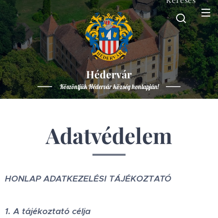
Hédervár
Köszöntjük Hédervár község honlapján!
Adatvédelem
HONLAP ADATKEZELÉSI TÁJÉKOZTATÓ
1. A tájékoztató célja