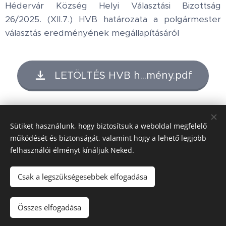
Hédervár Község Helyi Választási Bizottság
26/2025. (XII.7.) HVB határozata a polgármester
választás eredményének megállapításáról
LETÖLTÉS HVB h...mény.pdf
Share
Sütiket használunk, hogy biztosítsuk a weboldal megfelelő
működését és biztonságát, valamint hogy a lehető legjobb
felhasználói élményt kínáljuk Neked.
Honlap tulajdonos:
Hédervár Község Önkormányzata
Csak a legszükségesebbek elfogadása
Adatvédelmi tájékoztató
Készítő:
Mészáros Bott Boglárka
Összes elfogadása
Domain:
SZIGETKÖZ.NET Kft.
Sütik