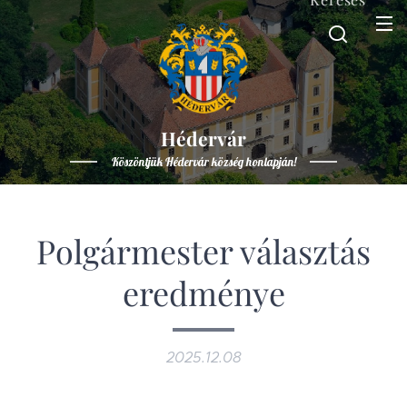
Hédervár
Köszöntjük Hédervár község honlapján!
Polgármester választás
eredménye
2025.12.08