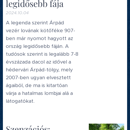
legidősebb fája
2024.10.04
A legenda szerint Árpád
vezér lovának kötőféke 907-
ben már nyomot hagyott az
ország legidősebb fáján. A
tudósok szerint is legalább 7-8
évszázada dacol az idővel a
hédervári Árpád-tölgy, mely
2007-ben ugyan elvesztett
ágaiból, de ma is kitartóan
várja a hatalmas lombjai alá a
látogatókat.
Szenzációs: