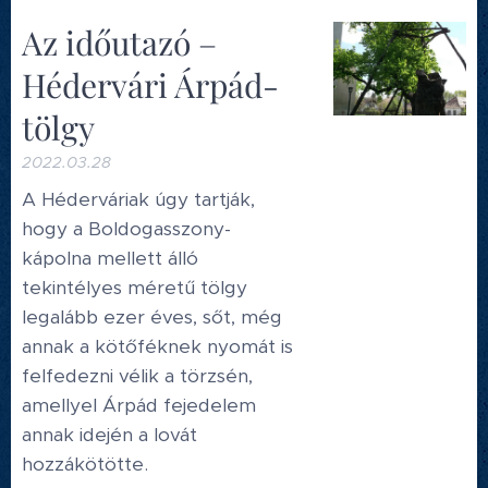
Az időutazó –
Hédervári Árpád-
tölgy
2022.03.28
A Héderváriak úgy tartják,
hogy a Boldogasszony-
kápolna mellett álló
tekintélyes méretű tölgy
legalább ezer éves, sőt, még
annak a kötőféknek nyomát is
felfedezni vélik a törzsén,
amellyel Árpád fejedelem
annak idején a lovát
hozzákötötte.