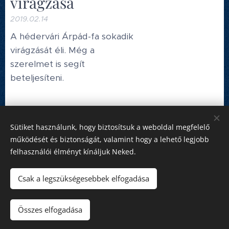
virágzása
2019.02.14
A hédervári Árpád-fa sokadik
virágzását éli. Még a
szerelmet is segít
beteljesíteni.
Korábbi bejegyzés
Sütiket használunk, hogy biztosítsuk a weboldal megfelelő
működését és biztonságát, valamint hogy a lehető legjobb
felhasználói élményt kínáljuk Neked.
Honlap tulajdonos:
Hédervár Község Önkormányzata
Csak a legszükségesebbek elfogadása
Adatvédelmi tájékoztató
Készítő:
Mészáros Bott Boglárka
Összes elfogadása
Domain:
SZIGETKÖZ.NET Kft.
Sütik