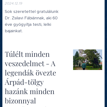
2024.12.19
Sok szeretettel gratulálunk
Dr. Zsilavi Fábiánnak, aki 60
éve gyógyítja testi, lelki
bajainkat.
Túlélt minden
veszedelmet - A
legendák övezte
Árpád-tölgy
hazánk minden
bizonnyal