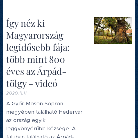
Így néz ki
Magyarország
legidősebb fája:
több mint 800
éves az Árpád-
tölgy - videó
2020.11.11
A Győr-Moson-Sopron
megyében található Hédervár
az ország egyik
leggyönyörűbb községe. A
faluban található az Árpád-