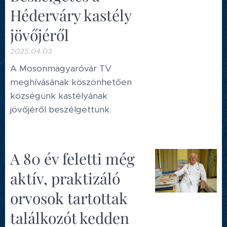
Héderváry kastély
jövőjéről
2025.04.03
A Mosonmagyaróvár TV
meghívásának köszönhetően
községünk kastélyának
jövőjéről beszélgettünk.
A 80 év feletti még
aktív, praktizáló
orvosok tartottak
találkozót kedden