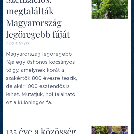
megtalálták
Magyarország
legöregebb fáját
2024.10.03
Magyarország legöregebb
fája egy őshonos kocsányos
tölgy, amelynek korát a
szakértők 800 évesre teszik,
de akár 1000 esztendős is
lehet. Mutatjuk, hol található
ez a különleges fa.
135 éve a közösség