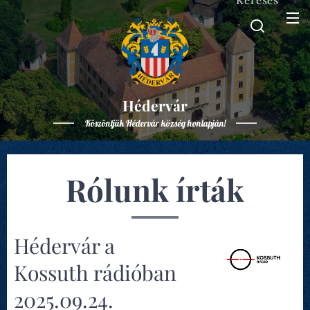
Hédervár
Köszöntjük Hédervár község honlapján!
Rólunk írták
Hédervár a
Kossuth rádióban
2025.09.24.