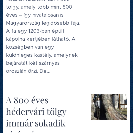
tölgy, amely több mint 800
éves – így hivatalosan is
Magyarország legidősebb fája.
A fa egy 1203-ban épült
kápolna kertjében látható. A
községben van egy
különleges kastély, amelynek
bejáratát két szárnyas
oroszlán őrzi. De...
A 800 éves
hédervári tölgy
immár sokadik