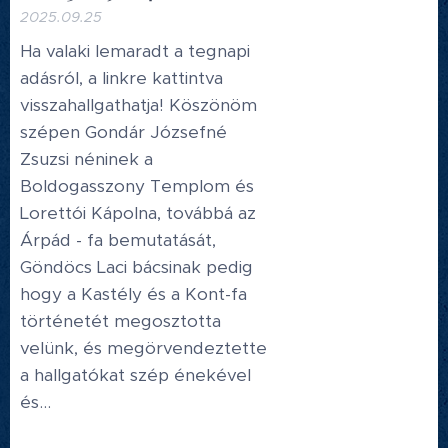
2025.09.25
Ha valaki lemaradt a tegnapi
adásról, a linkre kattintva
visszahallgathatja! Köszönöm
szépen Gondár Józsefné
Zsuzsi néninek a
Boldogasszony Templom és
Lorettói Kápolna, továbbá az
Árpád - fa bemutatását,
Göndöcs Laci bácsinak pedig
hogy a Kastély és a Kont-fa
történetét megosztotta
velünk, és megörvendeztette
a hallgatókat szép énekével
és...