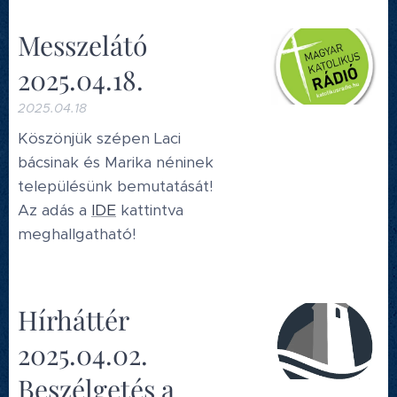
Messzelátó
2025.04.18.
2025.04.18
Köszönjük szépen Laci
bácsinak és Marika néninek
településünk bemutatását!
Az adás a
IDE
kattintva
meghallgatható!
Hírháttér
2025.04.02.
Beszélgetés a