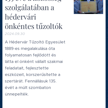
szolgálatában a
hédervári
önkéntes tűzoltók
2024.09.30
A Hédervár Tűzoltó Egyesület
1889-es megalakulása óta
folyamatosan fejlődött és
látta el önként vállalt szakmai
feladatait, fejlesztette
eszközeit, korszerűsítette a
szertárát. Fennállásuk 135.
évét a múlt szombaton
ünnepelték.