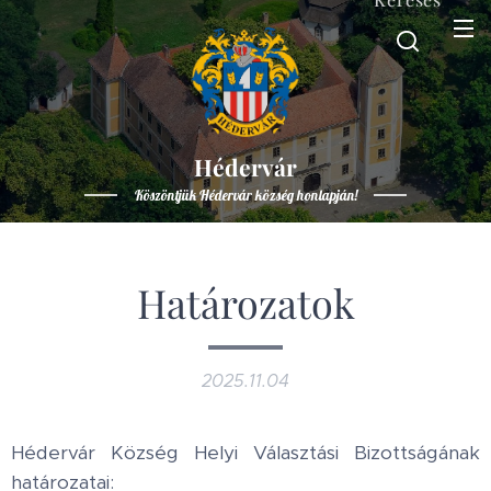
Hédervár
Köszöntjük Hédervár község honlapján!
Határozatok
2025.11.04
Hédervár Község Helyi Választási Bizottságának
határozatai: