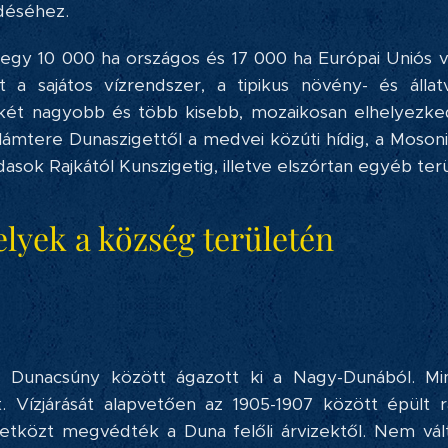
déséhez.
egy 10 000 ha országos és 17 000 ha Európai Uniós vé
 a sajátos vízrendszer, a tipikus növény- és áll
 két nagyobb és több kisebb, mozaikosan elhelyezke
lámtere Dunaszigettől a medvei közúti hídig, a Moso
sok Rajkától Kunszigetig, illetve elszórtan egyéb ter
elyek a község területén
 Dunacsúny között ágazott ki a Nagy-Dunából. M
t. Vízjárását alapvetően az 1905-1907 között épült r
etközt megvédték a Duna felőli árvizektől. Nem vál