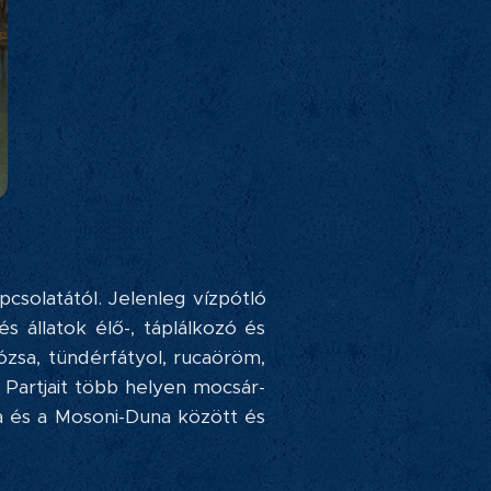
pcsolatától. Jelenleg vízpótló
s állatok élő-, táplálkozó és
ózsa, tündérfátyol, rucaöröm,
. Partjait több helyen mocsár-
na és a Mosoni-Duna között és