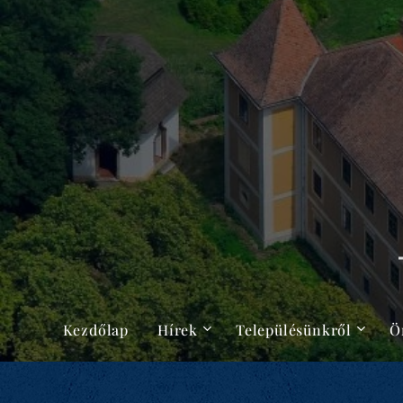
Kezdőlap
Hírek
Településünkről
Ö