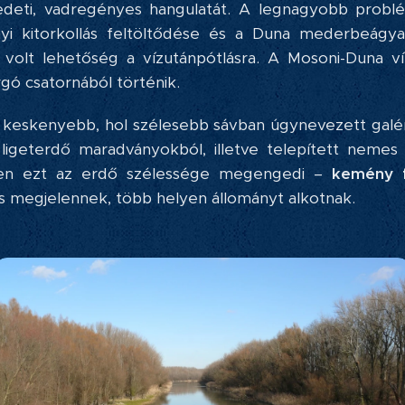
edeti, vadregényes hangulatát. A legnagyobb problé
nyi kitorkollás feltöltődése és a Duna mederbeágya
olt lehetőség a vízutánpótlásra. A Mosoni-Duna vízel
árgó csatornából történik.
l keskenyebb, hol szélesebb sávban úgynevezett galér
ligeterdő maradványokból, illetve telepített nemes 
ben ezt az erdő szélessége megengedi –
kemény f
 is megjelennek, több helyen állományt alkotnak.