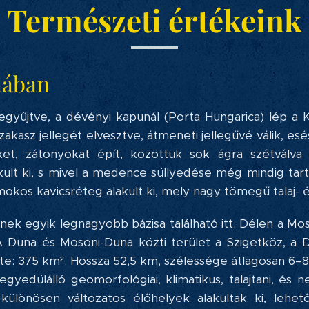
Természeti értékeink
alában
egyűjtve, a dévényi kapunál (Porta Hungarica) lép a Ki
zakasz jellegét elvesztve, átmeneti jellegűvé válik, e
ket, zátonyokat épít, közöttük sok ágra szétválva
ult ki, s mivel a medence süllyedése még mindig tar
kos kavicsréteg alakult ki, mely nagy tömegű talaj- é
ek egyik legnagyobb bázisa található itt. Délen a Mo
 A Duna és Mosoni-Duna közti terület a Szigetköz, a 
ete: 375 km². Hossza 52,5 km, szélessége átlagosan 6
gyedülálló geomorfológiai, klimatikus, talajtani, és n
különösen változatos élőhelyek alakultak ki, lehe