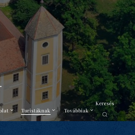
Keresés
olat
Turistáknak
Továbbiak