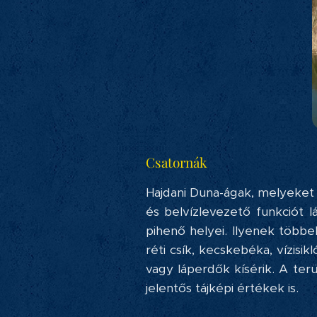
Csatornák
Hajdani Duna-ágak, melyeket a
és belvízlevezető funkciót l
pihenő helyei. Ilyenek többe
réti csík, kecskebéka, vízisi
vagy láperdők kísérik. A ter
jelentős tájképi értékek is.