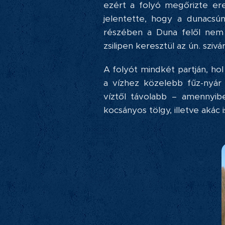
ezért a folyó megőrizte er
jelentette, hogy a dunacsú
részében a Duna felől nem v
zsilipen keresztül az ún. sziv
A folyót mindkét partján, ho
a vízhez közelebb fűz-nyár 
víztől távolabb – amennyi
kocsányos tölgy, illetve akác