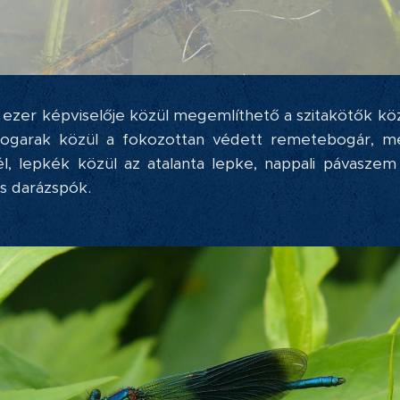
 ezer képviselője közül megemlíthető a szitakötők kö
 bogarak közül a fokozottan védett remetebogár, me
l, lepkék közül az atalanta lepke, nappali pávaszem 
s darázspók.