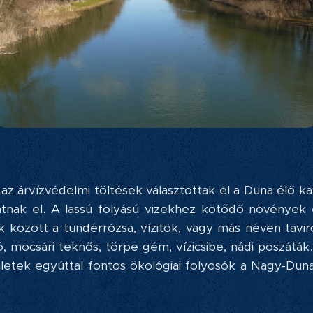
z árvízvédelmi töltések választottak el a Duna élő ka
átnak el. A lassú folyású vizekhez kötődő növények é
k között a tündérrózsa, vízitök, vagy más néven tavir
kló, mocsári teknős, törpe gém, vízicsibe, nádi poszáták
ületek egyúttal fontos ökológiai folyosók a Nagy-Du