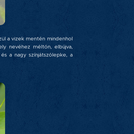
zül a vizek mentén mindenhol
ly nevéhez méltón, elbújva,
és a nagy színjátszólepke, a