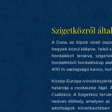
Szigetközről ált
A Duna, az Alpok vizeit össz
hegyek közül kilépve, felső s
hordalékot lerakva, szigete
hordalékból hordalékkúp alak
400 m vastagságú kavics, homo
Közép-Európa ivóvízkészletén
határolja a csodaszép tájat.
Csallóköz. A Szigetköz terül
nedves élőhely, amelyen az e
adottságok következtében 