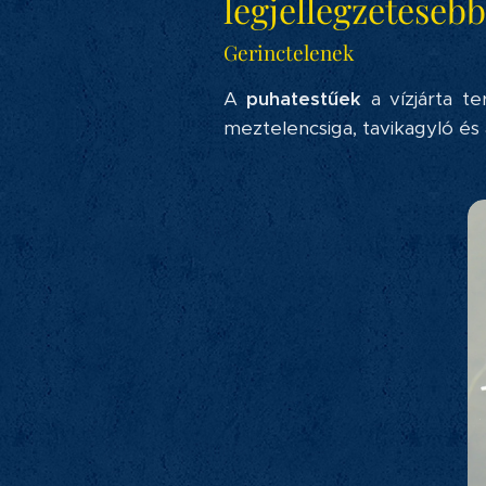
legjellegzetesebb
Gerinctelenek
A
puhatestűek
a vízjárta te
meztelencsiga, tavikagyló és