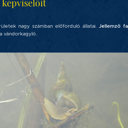
 képviselőit
rületek nagy számban előforduló állatai.
Jellemző faj
 a vándorkagyló.