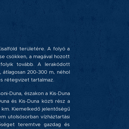
salföld területére. A folyó a
sése csökken, a magával hozott
 folyik tovább. A lerakódott
t, átlagosan 200-300 m, néhol
s rétegvizet tartalmaz.
soni-Duna, északon a Kis-Duna
Duna és Kis-Duna közti rész a
–8 km. Kiemelkedő jelentőségű
em utolsósorban vízháztartási
tőséget teremtve gazdag és