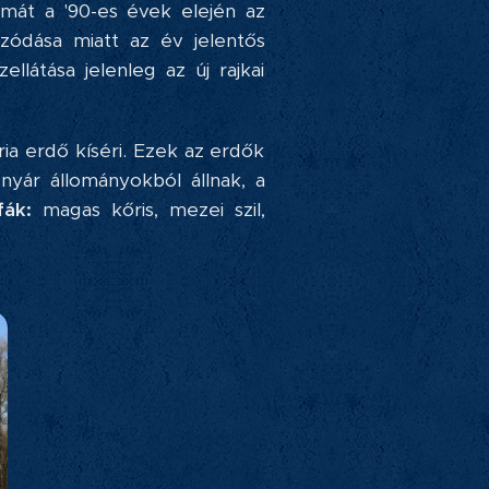
mát a '90-es évek elején az
zódása miatt az év jelentős
látása jelenleg az új rajkai
ia erdő kíséri. Ezek az erdők
nyár állományokból állnak, a
ák:
magas kőris, mezei szil,