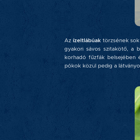
Az
ízeltlábúak
törzsének sok
gyakori sávos szitakötő, a
korhadó fűzfák belsejében é
pókok közül pedig a látványo