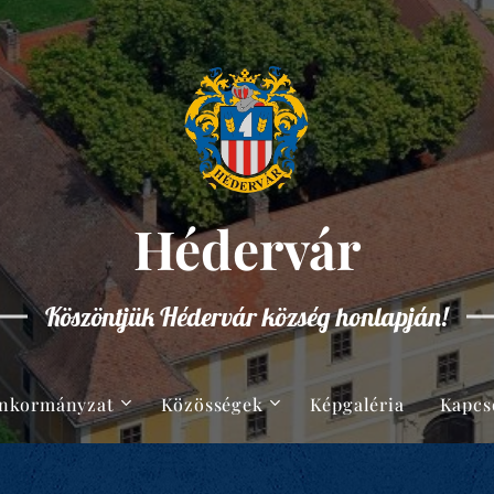
Hédervár
Köszöntjük Hédervár község honlapján!
nkormányzat
Közösségek
Képgaléria
Kapcs