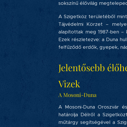
sokszínű élővilág megtelepe
A Szigetköz területéből mint
Tájvédelmi Körzet – melyet
alapítottak meg 1987-ben –
Ezek részletezve: a Duna hul
felfűződő erdők, gyepek, náda
Jelentősebb élőh
Vizek
A Mosoni-Duna
A Mosoni-Duna Oroszvár és
határolja Délről a Szigetköz
műtárgy segítségével a Szig