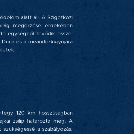
delem alatt áll. A Szigetközi
atvilág megőrzése érdekében
dő egységből tevődik össze.
ni-Duna és a meanderkígyójára
ületek.
integy 120 km hosszúságban
ajkai zsilip határozta meg. A
t szükségessé a szabályozás,