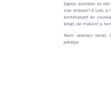
Sajnos azonban az idő
már letépett a szél, 
kettéhasadt és csonk
kihajt, de makkot is te
Nem véletlen tehát, 
jelképe.