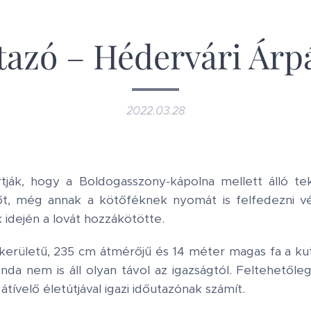
tazó – Hédervári Árp
2022.03.28
tják, hogy a Boldogasszony-kápolna mellett álló te
őt, még annak a kötőféknek nyomát is felfedezni vél
idején a lovát hozzákötötte.
kerületű, 235 cm átmérőjű és 14 méter magas fa a ku
nda nem is áll olyan távol az igazságtól. Feltehetől
átívelő életútjával igazi időutazónak számít.