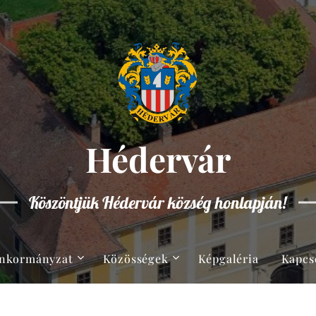
Hédervár
Köszöntjük Hédervár község honlapján!
nkormányzat
Közösségek
Képgaléria
Kapcs