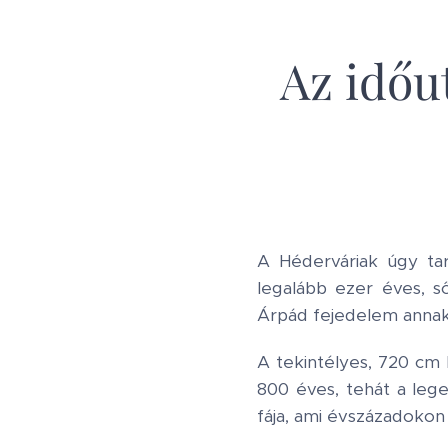
Az időu
A Héderváriak úgy tar
legalább ezer éves, s
Árpád fejedelem annak 
A tekintélyes, 720 cm 
800 éves, tehát a lege
fája, ami évszázadokon 