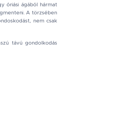
y óriási ágából hármat
egmenteni. A törzsében
ondoskodást, nem csak
sszú távú gondolkodás