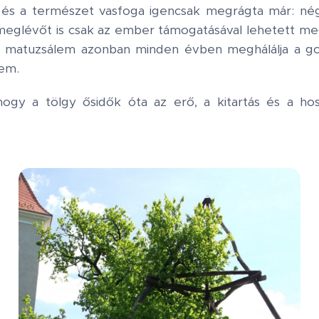
 és a természet vasfoga igencsak megrágta már: nég
a meglévőt is csak az ember támogatásával lehetett m
a matuzsálem azonban minden évben meghálálja a g
rem.
hogy a tölgy ősidők óta az erő, a kitartás és a ho