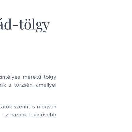
ád-tölgy
kintélyes méretű tölgy
ik a törzsén, amellyel
tatók szerint is megvan
eg ez hazánk legidősebb