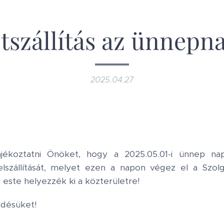
szállítás az ünnepna
2025.04.27
ájékoztatni Önöket, hogy a 2025.05.01-i ünnep n
lszállítását, melyet ezen a napon végez el a Szolg
este helyezzék ki a közterületre!
désüket!