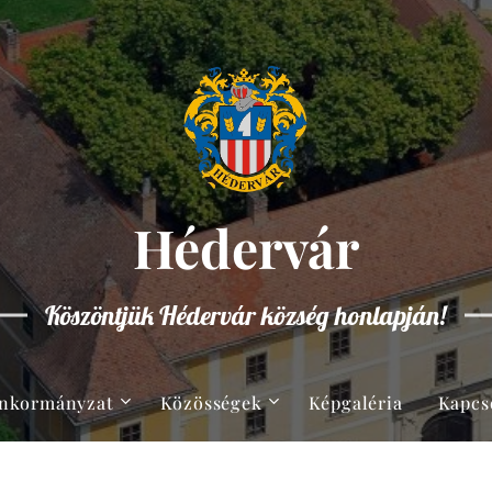
Hédervár
Köszöntjük Hédervár község honlapján!
nkormányzat
Közösségek
Képgaléria
Kapcs