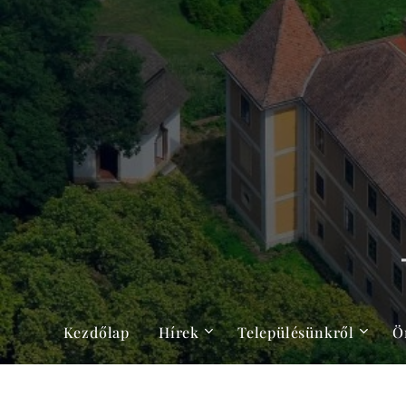
Kezdőlap
Hírek
Településünkről
Ö