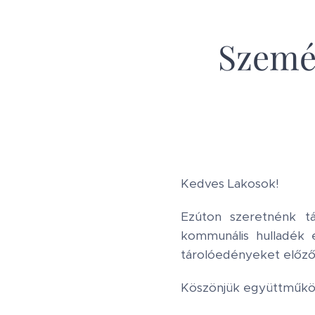
Szemét
Kedves Lakosok!
Ezúton szeretnénk t
kommunális hulladék e
tárolóedényeket előző 
Köszönjük együttműkö