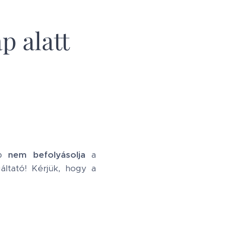
p alatt
ap
nem befolyásolja
a
áltató! Kérjük, hogy a