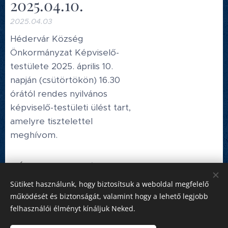
2025.04.10.
2025.04.03
Hédervár Község
Önkormányzat Képviselő-
testülete 2025. április 10.
napján (csütörtökön) 16.30
órától rendes nyilvános
képviselő-testületi ülést tart,
amelyre tisztelettel
meghívom.
Újabb bejegyzés
Korábbi bejegyzés
Sütiket használunk, hogy biztosítsuk a weboldal megfelelő
működését és biztonságát, valamint hogy a lehető legjobb
felhasználói élményt kínáljuk Neked.
Honlap tulajdonos:
Hédervár Község Önkormányzata