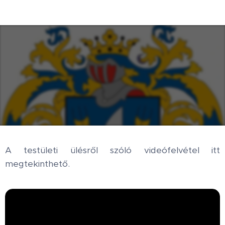
A testületi ülésről szóló videófelvétel itt
megtekinthető.