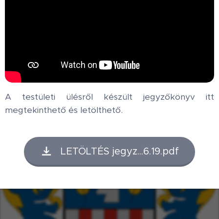
A testületi ülésről készült jegyzőkönyv itt
megtekinthető és letölthető.
LETÖLTÉS jegyz...6.19.pdf