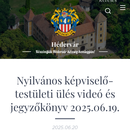
Hédervár
Köszöntjük Hédervár község honlapján!
Nyilvános képviselő-
testületi ülés videó és
jegyzőkönyv 2025.06.19.
2025.06.20