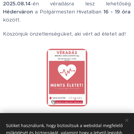
2025.08.14
-én véradásra lesz lehetőség
Héderváron
a Polgármesteri Hivatalban
16 - 19 óra
között.
Köszönjük önzetlenségüket, aki vért ad életet ad!
Share
Sütiket használunk, hogy biztosítsuk a weboldal megfelelő
működését és biztonságát, valamint hogy a lehető legjobb