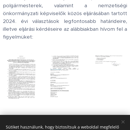
polgármesterek, valamint a nemzetiségi
önkormányzati képviselők közös eljárásában tartott
2024. évi választások legfontosabb határideire,
illetve eljárási kérdéseire az alábbiakban hívom fel a
figyelmüket:
Share
Sütiket használunk, hogy biztosítsuk a weboldal megfelelő