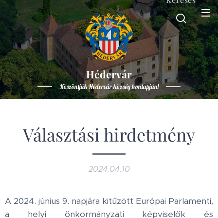
Hédervár
Köszöntjük Hédervár község honlapján!
Választási hirdetmény
2024.04.10
A 2024. június 9. napjára kitűzött Európai Parlamenti,
a helyi önkormányzati képviselők és