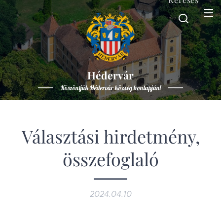
Hédervár
Köszöntjük Hédervár község honlapján!
Választási hirdetmény,
összefoglaló
2024.04.10