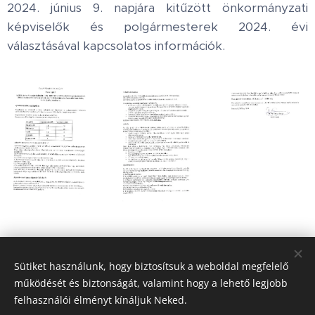
2024. június 9. napjára kitűzött önkormányzati
képviselők és polgármesterek 2024. évi
választásával kapcsolatos információk.
Share
Sütiket használunk, hogy biztosítsuk a weboldal megfelelő
működését és biztonságát, valamint hogy a lehető legjobb
felhasználói élményt kínáljuk Neked.