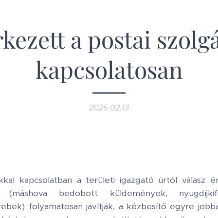
rkezett a postai szolgá
kapcsolatosan
2025.02.13
kkal kapcsolatban a területi igazgató úrtól válasz 
t, (máshova bedobott küldemények, nyugdíjkifi
ebek) folyamatosan javítják, a kézbesítő egyre jobba