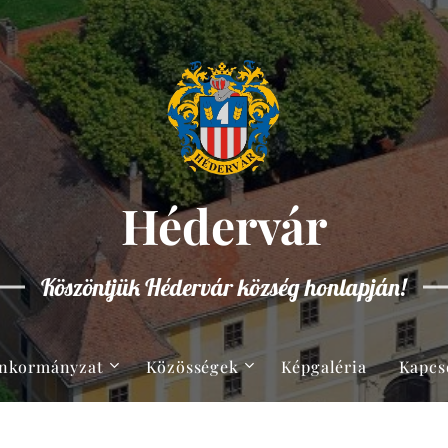
Hédervár
Köszöntjük Hédervár község honlapján!
nkormányzat
Közösségek
Képgaléria
Kapcs