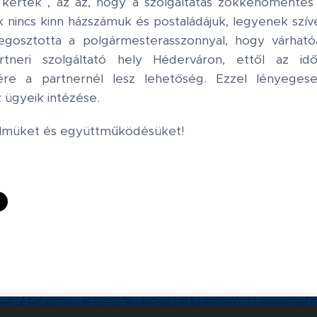
 kértek , az az, hogy a szolgáltatás zökkenőmentes
k nincs kinn házszámuk és postaládájuk, legyenek szíve
megosztotta a polgármesterasszonnyal, hogy várható
neri szolgáltató hely Héderváron, ettől az idő
ére a partnernél lesz lehetőség. Ezzel lényeges
 ügyeik intézése.
elmüket és együttműködésüket!