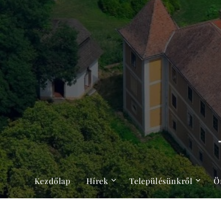
Kezdőlap
Hírek
Településünkről
Ö