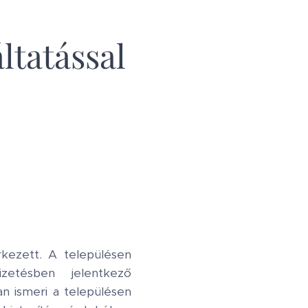
ltatással
érkezett. A településen
zetésben jelentkező
n ismeri a településen