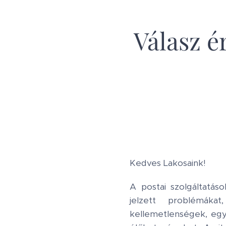
Válasz é
Kedves Lakosaink!
A postai szolgáltatáso
jelzett problémáka
kellemetlenségek, egy