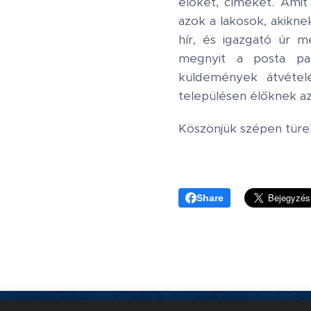
élőket, címeket. Amit
azok a lakosok, akikne
hír, és igazgató úr 
megnyit a posta part
küldemények átvétel
településen élőknek az
Köszönjük szépen tür
Share