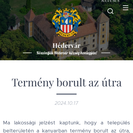
Hédervár
Köszöntjük Hédervár község honlapján!
Termény borult az útra
2024.10.17
Ma lakossági jelzést kaptunk, hogy a település
belterületén a kanyarban termény borult az útra,