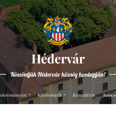
Hédervár
Köszöntjük Hédervár község honlapján!
nkormányzat
Közösségek
Képgaléria
Kapcs