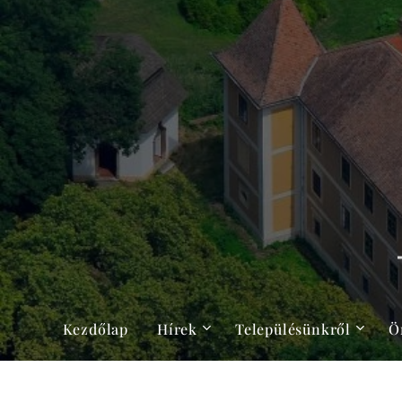
Kezdőlap
Hírek
Településünkről
Ö