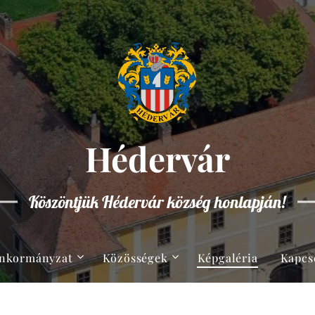
Hédervár
Köszöntjük Hédervár község honlapján!
nkormányzat
Közösségek
Képgaléria
Kapcs