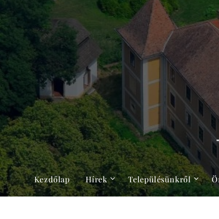
Kezdőlap
Hírek
Településünkről
Ö