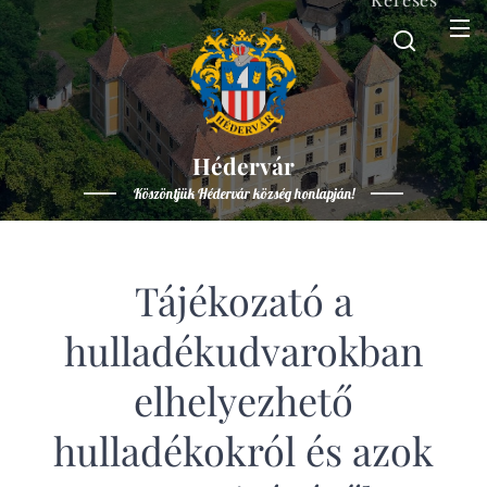
Hédervár
Köszöntjük Hédervár község honlapján!
Tájékozató a
hulladékudvarokban
elhelyezhető
hulladékokról és azok