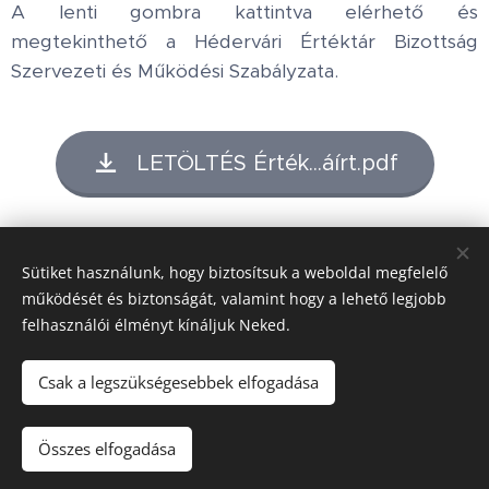
A lenti gombra kattintva elérhető és
megtekinthető a Hédervári Értéktár Bizottság
Szervezeti és Működési Szabályzata.
LETÖLTÉS Érték...áírt.pdf
Share
Sütiket használunk, hogy biztosítsuk a weboldal megfelelő
működését és biztonságát, valamint hogy a lehető legjobb
felhasználói élményt kínáljuk Neked.
Honlap tulajdonos:
Hédervár Község Önkormányzata
Csak a legszükségesebbek elfogadása
Adatvédelmi tájékoztató
Készítő:
Mészáros Bott Boglárka
Összes elfogadása
Domain:
SZIGETKÖZ.NET Kft.
Sütik