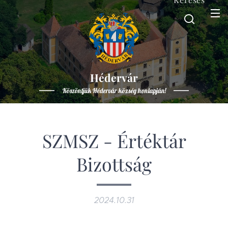
Hédervár
Köszöntjük Hédervár község honlapján!
SZMSZ - Értéktár
Bizottság
2024.10.31