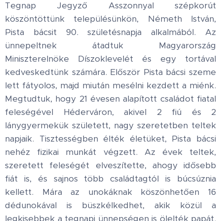
Tegnap Jegyző Asszonnyal szépkorút
köszöntöttünk településünkön, Németh István,
Pista bácsit 90. születésnapja alkalmából. Az
ünnepeltnek átadtuk Magyarország
Miniszterelnöke Díszoklevelét és egy tortával
kedveskedtünk számára. Először Pista bácsi szeme
lett fátyolos, majd miután mesélni kezdett a miénk.
Megtudtuk, hogy 21 évesen alapított családot fiatal
feleségével Héderváron, akivel 2 fiú és 2
lánygyermekük született, nagy szeretetben teltek
napjaik. Tisztességben élték életüket, Pista bácsi
nehéz fizikai munkát végzett. Az évek teltek,
szeretett feleségét elveszítette, ahogy idősebb
fiát is, és sajnos több családtagtól is búcsúznia
kellett. Mára az unokáknak köszönhetően 16
dédunokával is büszkélkedhet, akik közül a
legkisebbek a tegnapi ünnepségen is ölelték papát.