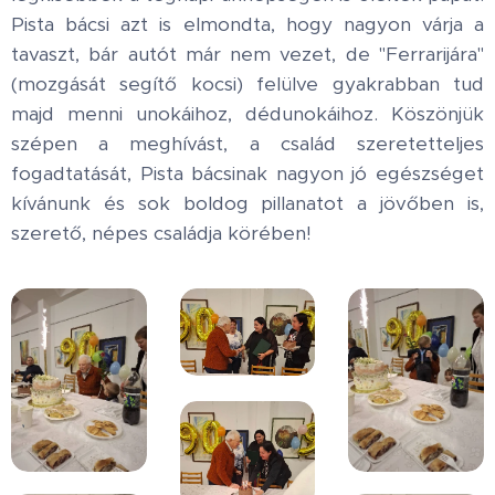
Pista bácsi azt is elmondta, hogy nagyon várja a
tavaszt, bár autót már nem vezet, de "Ferrarijára"
(mozgását segítő kocsi) felülve gyakrabban tud
majd menni unokáihoz, dédunokáihoz. Köszönjük
szépen a meghívást, a család szeretetteljes
fogadtatását, Pista bácsinak nagyon jó egészséget
kívánunk és sok boldog pillanatot a jövőben is,
szerető, népes családja körében!