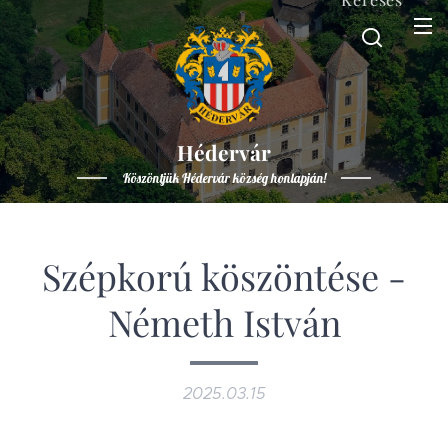
Hédervár
Köszöntjük Hédervár község honlapján!
Szépkorú köszöntése -
Németh István
2025.03.15