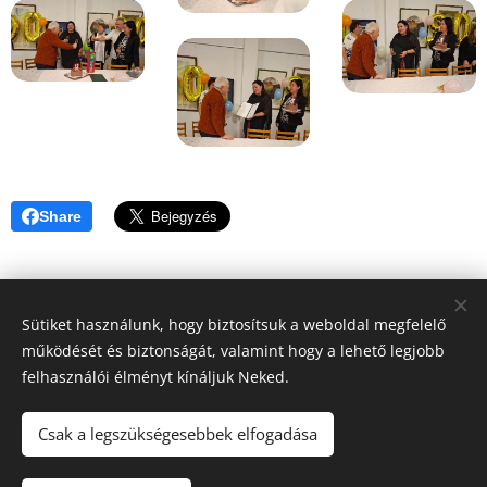
Share
Sütiket használunk, hogy biztosítsuk a weboldal megfelelő
működését és biztonságát, valamint hogy a lehető legjobb
felhasználói élményt kínáljuk Neked.
Honlap tulajdonos:
Hédervár Község Önkormányzata
Csak a legszükségesebbek elfogadása
Adatvédelmi tájékoztató
Készítő:
Mészáros Bott Boglárka