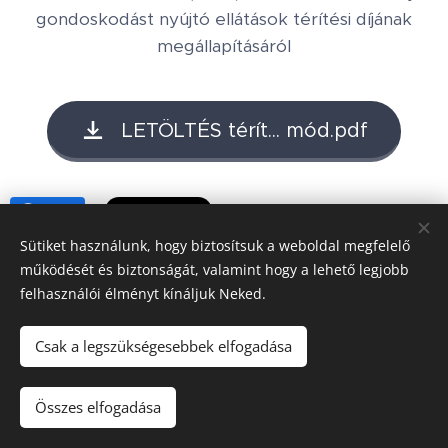
gondoskodást nyújtó ellátások térítési díjának
megállapításáról
LETÖLTÉS térít... mód.pdf
Share
Sütiket használunk, hogy biztosítsuk a weboldal megfelelő
működését és biztonságát, valamint hogy a lehető legjobb
felhasználói élményt kínáljuk Neked.
Honlap tulajdonos:
Hédervár Község Önkormányzata
Csak a legszükségesebbek elfogadása
Adatvédelmi tájékoztató
Készítő:
Mészáros Bott Boglárka
Összes elfogadása
Domain:
SZIGETKÖZ.NET Kft.
Sütik