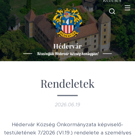
Hédervár
Köszöntjük Hédervár község honlapján!
Rendeletek
2026.06.19
Hédervár Község Önkormányzata képviselő-
testületének 7/2026 (VI.19.) rendelete a személyes