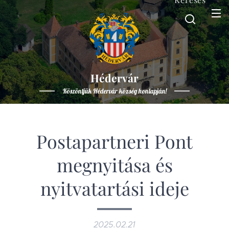
Hédervár
Köszöntjük Hédervár község honlapján!
Postapartneri Pont
megnyitása és
nyitvatartási ideje
2025.02.21