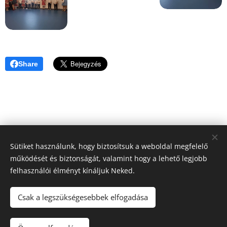
Share
Sütiket használunk, hogy biztosítsuk a weboldal megfelelő
működését és biztonságát, valamint hogy a lehető legjobb
felhasználói élményt kínáljuk Neked.
Honlap tulajdonos:
Hédervár Község Önkormányzata
Csak a legszükségesebbek elfogadása
Adatvédelmi tájékoztató
Készítő:
Mészáros Bott Boglárka