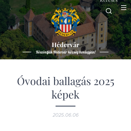
Hédervár
Köszöntjük Hédervár község honlapján!
Óvodai ballagás 2025
képek
2025.06.06