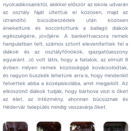
nyolcadikosainktól, akikkel először az iskola udvarán
az osztály fáját ültettük el közösen, majd az
útraindító búcsúbeszédek után közösen
énekeltünk és koccintottunk a ballagó diákok
egészségére, jövőjére. A bankettvacsora remek
hangulatban telt, számos sztorit elevenítettek fel a
diákok és az osztályfőnökök, igazgatóasszony
egyaránt. Jó volt látni, hogy a fiatalok, az elmúlt 8
évben milyen remek közösséggé kovácsolódtak,
és nagyon büszkék lehetünk arra is, hogy mindenkit
felvettek abba a középiskolába, amit megjelölt. Az
elköszönő diákok tudják, hogy bárhova viszi is őket
az élet, az intézmény, ahonnan búcsúznak és
Hédervár település mindig visszavárja őket.