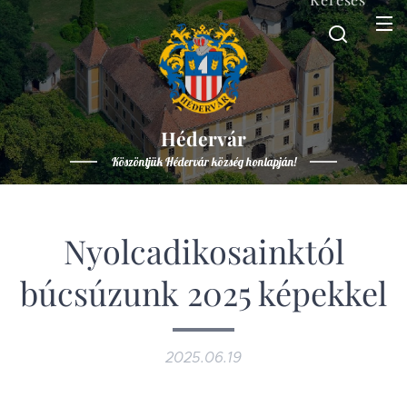
Hédervár
Köszöntjük Hédervár község honlapján!
Nyolcadikosainktól
búcsúzunk 2025 képekkel
2025.06.19