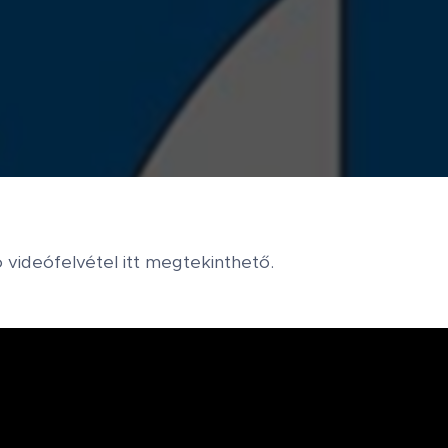
ló videófelvétel itt megtekinthető.