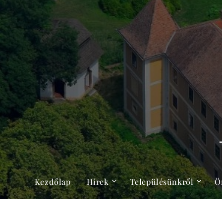
Kezdőlap
Hírek
Településünkről
Ö