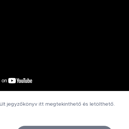
zült jegyzőkönyv itt megtekinthető és letölthető.