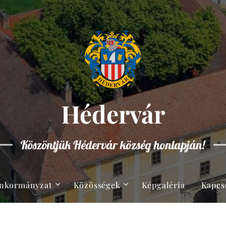
Hédervár
Köszöntjük Hédervár község honlapján!
nkormányzat
Közösségek
Képgaléria
Kapcs