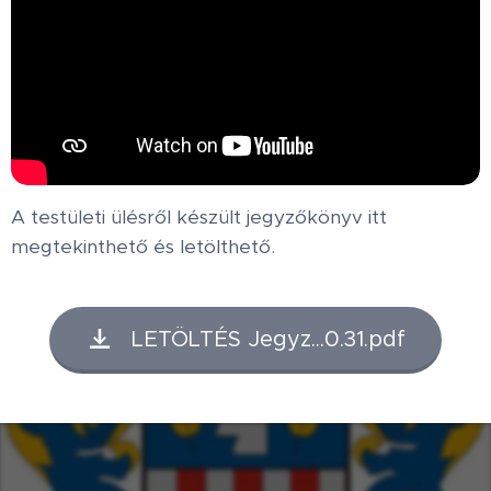
A testületi ülésről készült jegyzőkönyv itt
megtekinthető és letölthető.
LETÖLTÉS Jegyz...0.31.pdf