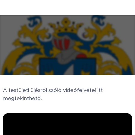
A testületi ülésről szóló videófelvétel itt
megtekinthető.