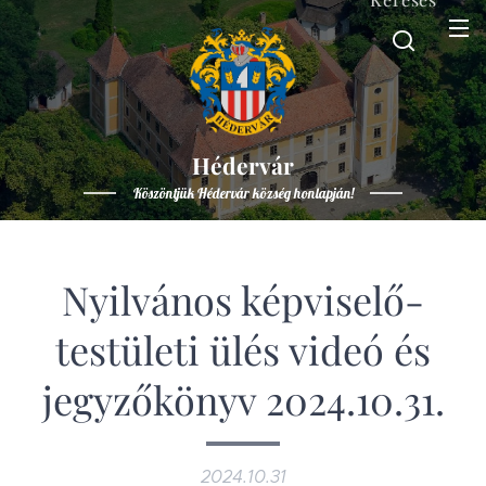
Hédervár
Köszöntjük Hédervár község honlapján!
Nyilvános képviselő-
testületi ülés videó és
jegyzőkönyv 2024.10.31.
2024.10.31