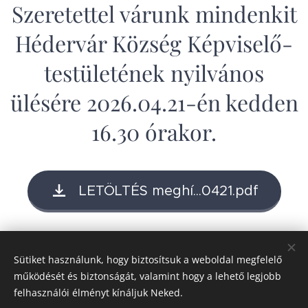
Szeretettel várunk mindenkit
Hédervár Község Képviselő-
testületének nyilvános
ülésére 2026.04.21-én kedden
16.30 órakor.
LETÖLTÉS meghí...0421.pdf
Share
Sütiket használunk, hogy biztosítsuk a weboldal megfelelő
működését és biztonságát, valamint hogy a lehető legjobb
felhasználói élményt kínáljuk Neked.