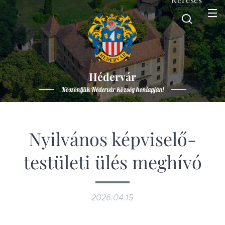
Hédervár
Köszöntjük Hédervár község honlapján!
Nyilvános képviselő-
testületi ülés meghívó
2026.04.15