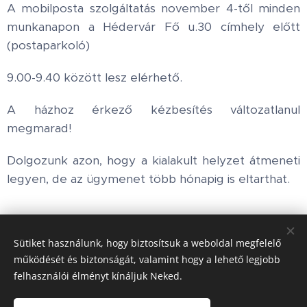
A mobilposta szolgáltatás november 4-től minden
munkanapon a Hédervár Fő u.30 címhely előtt
(postaparkoló)
9.00-9.40 között lesz elérhető.
A házhoz érkező kézbesítés változatlanul
megmarad!
Dolgozunk azon, hogy a kialakult helyzet átmeneti
legyen, de az ügymenet több hónapig is eltarthat.
Share
Sütiket használunk, hogy biztosítsuk a weboldal megfelelő
működését és biztonságát, valamint hogy a lehető legjobb
felhasználói élményt kínáljuk Neked.
Honlap tulajdonos:
Hédervár Község Önkormányzata