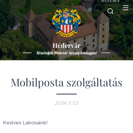
Hédervár
Köszöntjük Hédervár község honlapján!
Mobilposta szolgáltatás
2024.11.03
Kedves Lakosaink!