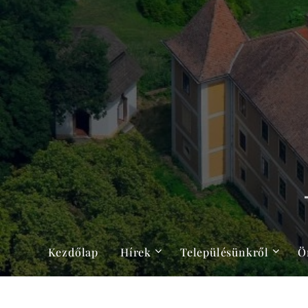
Kezdőlap
Hírek
Településünkről
Ö