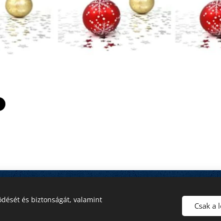
a
dését és biztonságát, valamint
Csak a 