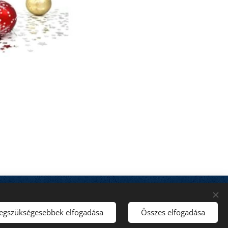
Domain:
SZIGETKÖZ.NET Kft.
Sütik
legszükségesebbek elfogadása
Összes elfogadása