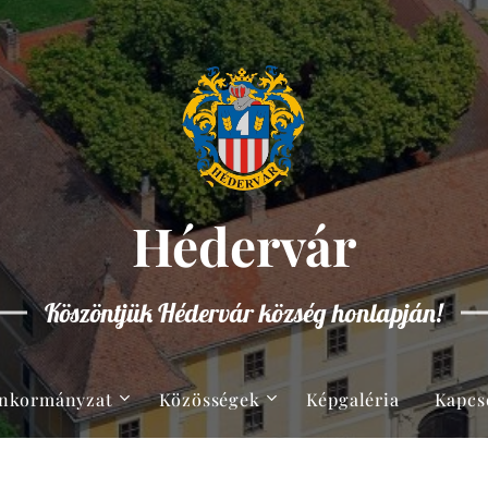
Hédervár
Köszöntjük Hédervár község honlapján!
nkormányzat
Közösségek
Képgaléria
Kapcs