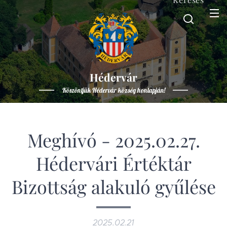
Hédervár
Köszöntjük Hédervár község honlapján!
Meghívó - 2025.02.27.
Hédervári Értéktár
Bizottság alakuló gyűlése
2025.02.21