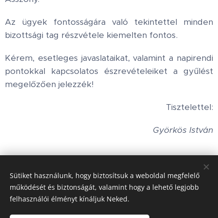
Az ügyek fontosságára való tekintettel minden
bizottsági tag részvétele kiemelten fontos.
Kérem, esetleges javaslataikat, valamint a napirendi
pontokkal kapcsolatos észrevételeiket a gyűlést
megelőzően jelezzék!
Tisztelettel:
Györkös István
Share
Sütiket használunk, hogy biztosítsuk a weboldal megfelelő
működését és biztonságát, valamint hogy a lehető legjobb
felhasználói élményt kínáljuk Neked.
Honlap tulajdonos:
Hédervár Község Önkormányzata