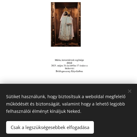
Share
Sütiket használunk, hogy biztosítsuk a weboldal megfelelő
működését és biztonságát, valamint hogy a lehető legjobb
felhasználói élményt kínáljuk Neked.
Honlap tulajdonos:
Hédervár Község Önkormányzata
Csak a legszükségesebbek elfogadása
Adatvédelmi tájékoztató