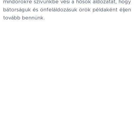
mindörökre szívünkbe vési a hősök áldozatát, hogy
bátorságuk és önfeláldozásuk örök példaként éljen
tovább bennünk.