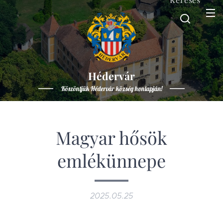
Hédervár
Köszöntjük Hédervár község honlapján!
Magyar hősök
emlékünnepe
2025.05.25