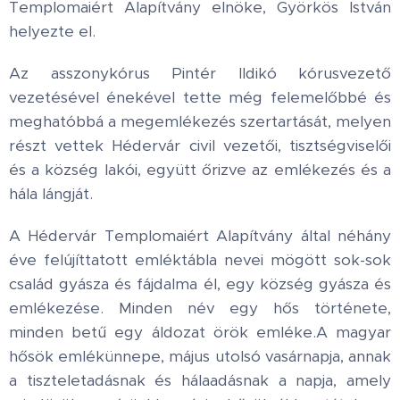
Templomaiért Alapítvány elnöke, Györkös István
helyezte el.
Az asszonykórus Pintér Ildikó kórusvezető
vezetésével énekével tette még felemelőbbé és
meghatóbbá a megemlékezés szertartását, melyen
részt vettek Hédervár civil vezetői, tisztségviselői
és a község lakói, együtt őrizve az emlékezés és a
hála lángját.
A Hédervár Templomaiért Alapítvány által néhány
éve felújíttatott emléktábla nevei mögött sok-sok
család gyásza és fájdalma él, egy község gyásza és
emlékezése. Minden név egy hős története,
minden betű egy áldozat örök emléke.A magyar
hősök emlékünnepe, május utolsó vasárnapja, annak
a tiszteletadásnak és hálaadásnak a napja, amely