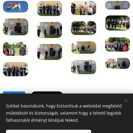
Share
Sütiket használunk, hogy biztosítsuk a weboldal megfelelő
működését és biztonságát, valamint hogy a lehető legjobb
felhasználói élményt kínáljuk Neked.
Honlap tulajdonos:
Hédervár Község Önkormányzata