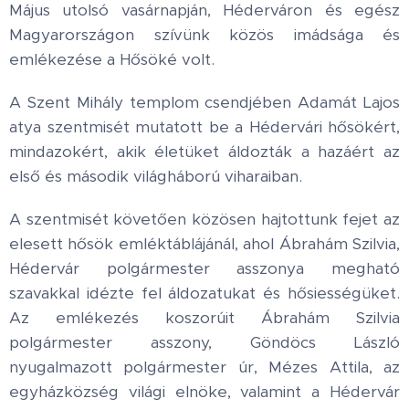
Május utolsó vasárnapján, Héderváron és egész
Magyarországon szívünk közös imádsága és
emlékezése a Hősöké volt.
A Szent Mihály templom csendjében Adamát Lajos
atya szentmisét mutatott be a Hédervári hősökért,
mindazokért, akik életüket áldozták a hazáért az
első és második világháború viharaiban.
A szentmisét követően közösen hajtottunk fejet az
elesett hősök emléktáblájánál, ahol Ábrahám Szilvia,
Hédervár polgármester asszonya megható
szavakkal idézte fel áldozatukat és hősiességüket.
Az emlékezés koszorúit Ábrahám Szilvia
polgármester asszony, Göndöcs László
nyugalmazott polgármester úr, Mézes Attila, az
egyházközség világi elnöke, valamint a Hédervár