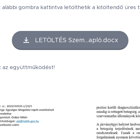
lábbi gombra kattintva letölthetik a kitöltendő üres t
LETÖLTÉS Szem...apló.docx
k az együttműködést!