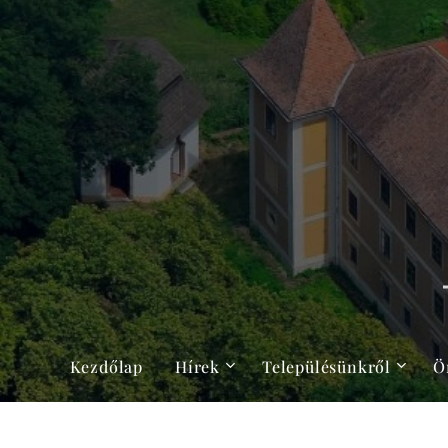
Kezdőlap
Hírek
Településünkről
Ö