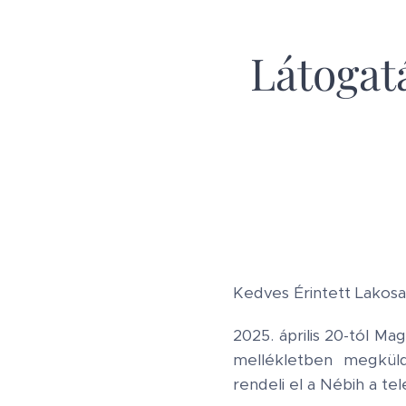
Látogatá
Kedves Érintett Lakosa
2025. április 20-tól M
mellékletben megküld
rendeli el a Nébih a t