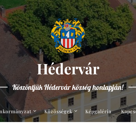
Hédervár
Köszöntjük Hédervár község honlapján!
nkormányzat
Közösségek
Képgaléria
Kapcs