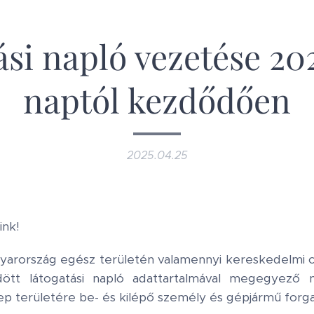
si napló vezetése 20
naptól kezdődően
2025.04.25
ink!
agyarország egész területén valamennyi kereskedelmi cé
ött látogatási napló adattartalmával megegyező ny
elep területére be- és kilépő személy és gépjármű forg