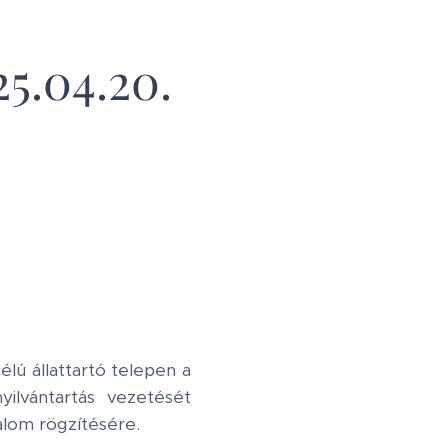
25.04.20.
lú állattartó telepen a
ilvántartás vezetését
alom rögzítésére.