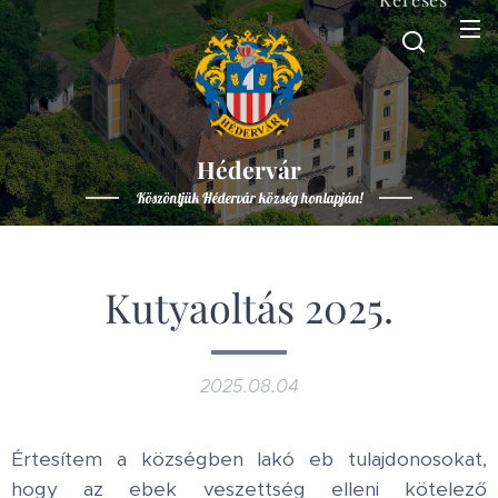
Hédervár
Köszöntjük Hédervár község honlapján!
Kutyaoltás 2025.
2025.08.04
Értesítem a községben lakó eb tulajdonosokat,
hogy az ebek veszettség elleni kötelező