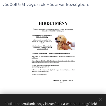
védőoltását végezzük Hédervár községben.
Share
Sütiket használunk, hogy biztosítsuk a weboldal megfelelő