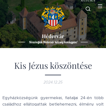
Hédervár
Köszöntjük Hédervár község honlapján!
Kis Jézus köszöntése
2024.12.25
Egyházközségünk gyermekei, fiataljai 24-én több
családhoz ellátogattak betlehemezni, élmény volt