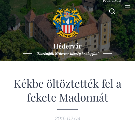
Hédervár
Köszöntjük Hédervár község honlapján!
Kékbe öltöztették fel a
fekete Madonnát
2016.02.04