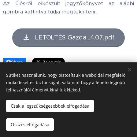
Az ülésről elkészült jegyzőkönyvet az alábbi
gombra kattintva tudja megtekinteni.
LETÖLTÉS Gazda...4.07.pdf
Share
Sütiket használunk, hogy biztosítsuk a weboldal megfelelő
működését és biztonságát, valamint hogy a lehető legjobb
felhasználói élményt kínáljuk Neked.
Honlap tulajdonos:
Hédervár Község Önkormányzata
Csak a legszükségesebbek elfogadása
Adatvédelmi tájékoztató
Készítő:
Mészáros Bott Boglárka
Összes elfogadása
Domain:
SZIGETKÖZ.NET Kft.
Sütik