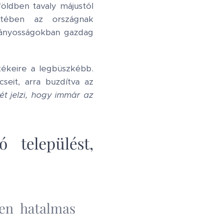
földben tavaly májustól
tében az országnak
tványosságokban gazdag
tékeire a legbüszkébb.
seit, arra buzdítva az
t jelzi, hogy immár az
 települést,
yen hatalmas