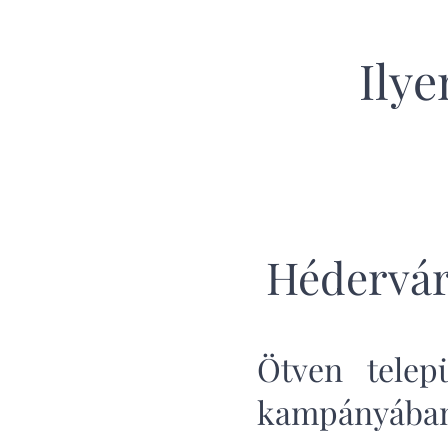
Ily
Hédervár
Ötven telep
kampányába