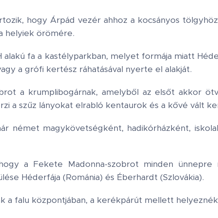
rtozik, hogy Árpád vezér ahhoz a kocsányos tölgyhöz 
 a helyiek örömére.
 alakú fa a kastélyparkban, melyet formája miatt Héde
agy a grófi kertész ráhatásával nyerte el alakját.
rot a krumplibogárnak, amelyből az elsőt akkor öt
zi a szűz lányokat elrabló kentaurok és a kővé vált ke
ár német magykövetségként, hadikórházként, iskola
hogy a Fekete Madonna-szobrot minden ünnepre m
lése Héderfája (Románia) és Éberhardt (Szlovákia).
k a falu központjában, a kerékpárút mellett helyeznék 