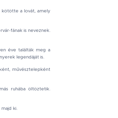
kötötte a lovát, amely
rvár-fának is neveznek.
ven éve találták meg a
nyerek legendáját is.
ként, művésztelepként
ás ruhába öltöztetik.
majd ki.