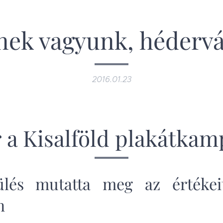
enek vagyunk, hédervá
2016.01.23
 a Kisalföld plakátka
ülés mutatta meg az értékeit
n