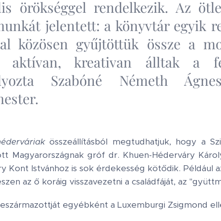
lis örökséggel rendelkezik. Az ötle
unkát jelentett: a könyvtár egyik 
kal közösen gyűjtöttük össze a m
ok aktívan, kreativan álltak a f
úlyozta Szabóné Németh Ágnes
ester.
héderváriak
összeállításból megtudhatjuk, hogy a Sz
dott Magyarországnak gróf dr. Khuen-Héderváry Káro
 Kont Istvánhoz is sok érdekesség kötődik. Például az
zen az ő koráig visszavezetni a családfáját, az "gyütt
s leszármazottját egyébként a Luxemburgi Zsigmond el