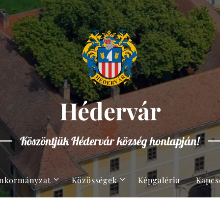
Hédervár
Köszöntjük Hédervár község honlapján!
nkormányzat
Közösségek
Képgaléria
Kapcs