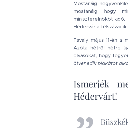
Mostanáig negyvenkilen
mostanáig, hogy m
miniszterelnököt adó,
Hédervár a félszázadi
Tavaly május 11-én a 
Azóta hétről hétre új
olvasókat, hogy tegyen
ötvenedik plakátot alk
Ismerjék me
Hédervárt!
Büszké