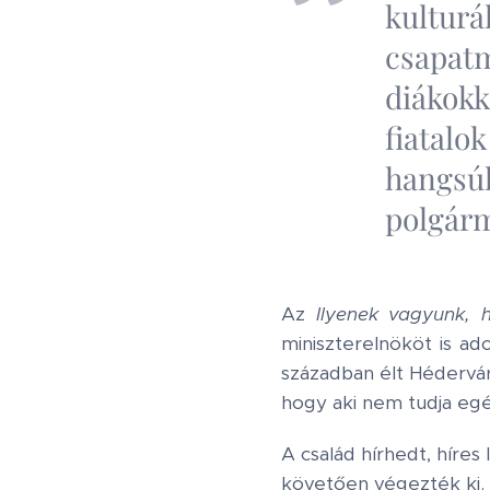
kulturá
csapatm
diákok
fiatal
hangs
polgárm
Az
Ilyenek vagyunk, 
miniszterelnököt is a
században élt Héderváry
hogy aki nem tudja egés
A család hírhedt, híre
követően végezték ki.