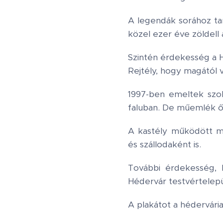
A legendák sorához ta
közel ezer éve zöldell
Szintén érdekesség a H
Rejtély, hogy magától v
1997-ben emeltek szob
faluban. De műemlék őr
A kastély működött m
és szállodaként is.
További érdekesség, 
Hédervár testvértelepü
A plakátot a hédervária