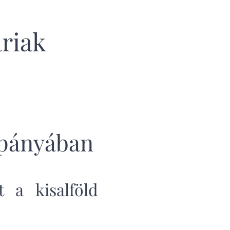
riak
mpányában
 a kisalföld