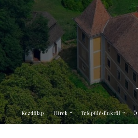
Kezdőlap
Hírek
Településünkről
Ö