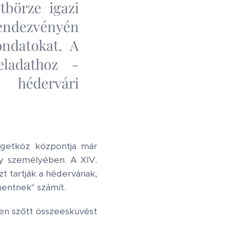
tbörze igazi
rendezvényén
ondatokat. A
eladathoz -
 hédervári
igetköz központja már
ly személyében. A XIV.
t tartják a héderváriak,
mentnek" számít.
len szőtt összeesküvést