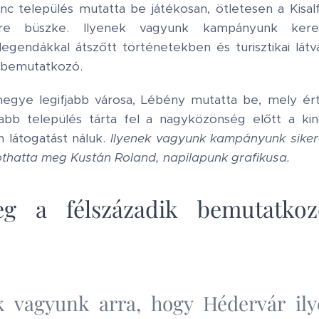
c település mutatta be játékosan, ötletesen a Kisal
ire büszke. Ilyenek vagyunk kampányunk kere
 legendákkal átszőtt történetekben és turisztikai lá
k bemutatkozó.
megye legifjabb városa, Lébény mutatta be, mely ér
abb település tárta fel a nagyközönség előtt a kinc
 látogatást náluk.
Ilyenek vagyunk kampányunk sikeré
othatta meg Kustán Roland, napilapunk grafikusa.
g a félszázadik bemutatkozó
k vagyunk arra, hogy Hédervár il