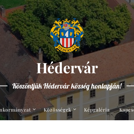
Hédervár
Köszöntjük Hédervár község honlapján!
nkormányzat
Közösségek
Képgaléria
Kapcs