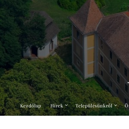
Kezdőlap
Hírek
Településünkről
Ö