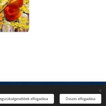
Domain:
SZIGETKÖZ.NET Kft.
Sütik
legszükségesebbek elfogadása
Összes elfogadása