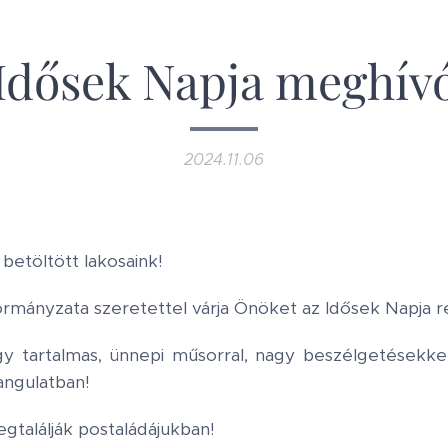
Idősek Napja meghív
2024.11.06
betöltött lakosaink!
mányzata szeretettel várja Önöket az Idősek Napja 
y tartalmas, ünnepi műsorral, nagy beszélgetésekkel
angulatban!
gtalálják postaládájukban!