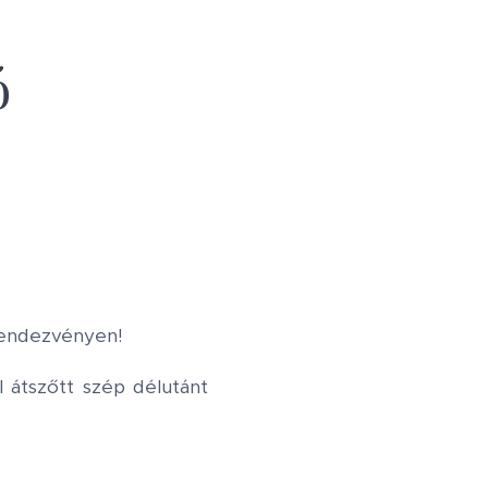
ó
rendezvényen!
 átszőtt szép délutánt