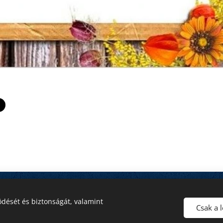
a
dését és biztonságát, valamint
Csak a 