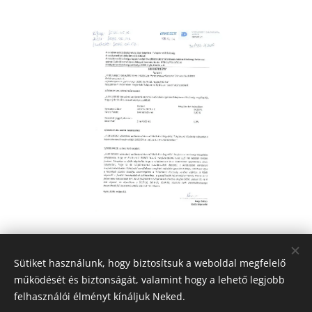
Share
Sütiket használunk, hogy biztosítsuk a weboldal megfelelő
működését és biztonságát, valamint hogy a lehető legjobb
felhasználói élményt kínáljuk Neked.