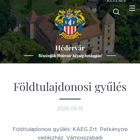
Hédervár
Köszöntjük Hédervár község honlapján!
Földtulajdonosi gyűlés
2026.05.15
Földtulajdonosi gyűlés: KAEG Zrt. Patkányosi
vadászház. Vámosszabadi